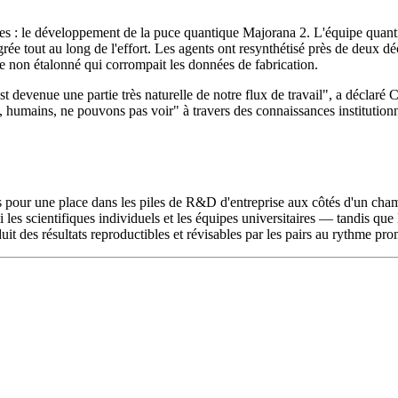
es : le développement de la puce quantique Majorana 2. L'équipe quantique
grée tout au long de l'effort. Les agents ont resynthétisé près de deux d
e non étalonné qui corrompait les données de fabrication.
 devenue une partie très naturelle de notre flux de travail", a déclaré
s, humains, ne pouvons pas voir" à travers des connaissances institution
s pour une place dans les piles de R&D d'entreprise aux côtés d'un cham
 les scientifiques individuels et les équipes universitaires — tandis qu
duit des résultats reproductibles et révisables par les pairs au rythme pr