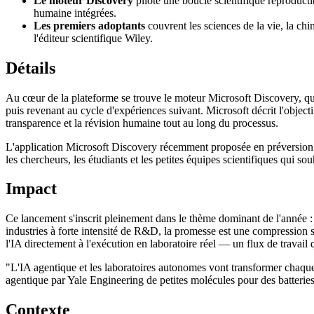
Le moteur Discovery
pilote une boucle scientifique reproductib
humaine intégrées.
Les premiers adoptants
couvrent les sciences de la vie, la ch
l'éditeur scientifique Wiley.
Détails
Au cœur de la plateforme se trouve le moteur Microsoft Discovery, qui 
puis revenant au cycle d'expériences suivant. Microsoft décrit l'object
transparence et la révision humaine tout au long du processus.
L'application Microsoft Discovery récemment proposée en préversion e
les chercheurs, les étudiants et les petites équipes scientifiques qui s
Impact
Ce lancement s'inscrit pleinement dans le thème dominant de l'année : 
industries à forte intensité de R&D, la promesse est une compression 
l'IA directement à l'exécution en laboratoire réel — un flux de travail
"L'IA agentique et les laboratoires autonomes vont transformer chaque
agentique par Yale Engineering de petites molécules pour des batterie
Contexte