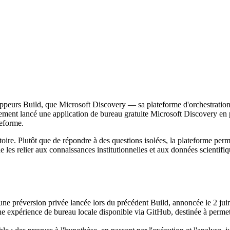
ppeurs Build, que Microsoft Discovery — sa plateforme d'orchestration d
lement lancé une application de bureau gratuite Microsoft Discovery en p
teforme.
toire. Plutôt que de répondre à des questions isolées, la plateforme per
 relier aux connaissances institutionnelles et aux données scientifiques 
une préversion privée lancée lors du précédent Build, annoncée le 2 jui
 expérience de bureau locale disponible via GitHub, destinée à permett