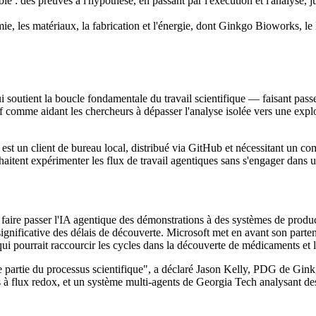
le : des preuves à l'hypothèse, en passant par l'exécution et l'analyse, j
imie, les matériaux, la fabrication et l'énergie, dont Ginkgo Bioworks, 
soutient la boucle fondamentale du travail scientifique — faisant passer
if comme aidant les chercheurs à dépasser l'analyse isolée vers une explo
st un client de bureau local, distribué via GitHub et nécessitant un 
ouhaitent expérimenter les flux de travail agentiques sans s'engager dans
faire passer l'IA agentique des démonstrations à des systèmes de product
significative des délais de découverte. Microsoft met en avant son part
 qui pourrait raccourcir les cycles dans la découverte de médicaments et 
 partie du processus scientifique", a déclaré Jason Kelly, PDG de Gink
s à flux redox, et un système multi-agents de Georgia Tech analysant de