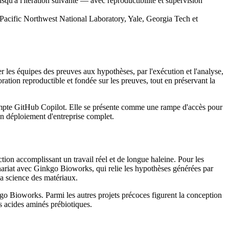
usqu'à l'itération suivante — avec reproductibilité et supervision
le Pacific Northwest National Laboratory, Yale, Georgia Tech et
 les équipes des preuves aux hypothèses, par l'exécution et l'analyse,
ration reproductible et fondée sur les preuves, tout en préservant la
compte GitHub Copilot. Elle se présente comme une rampe d'accès pour
 un déploiement d'entreprise complet.
ion accomplissant un travail réel et de longue haleine. Pour les
enariat avec Ginkgo Bioworks, qui relie les hypothèses générées par
la science des matériaux.
go Bioworks. Parmi les autres projets précoces figurent la conception
s acides aminés prébiotiques.