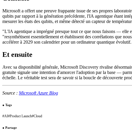
Microsoft a offert une preuve frappante issue de ses propres laboratoir
qubits par rapport à la génération précédente, l'IA agentique étant inté
mesurer les états des qubits, et même détecté un capteur de températur
"L'IA agentique a imprégné presque tout ce que nous faisons — elle est
"resynthétisent essentiellement et établissent des corrélations que nou
accélérer à 2029 son calendrier pour un ordinateur quantique évolutif.
Et ensuite
Avec sa disponibilité générale, Microsoft Discovery rivalise désormai
gratuite signale une intention d'amorcer l'adoption par la base — parmi
échelle. Le véritable test sera de savoir si la boucle de découverte pro
Source :
Microsoft Azure Blog
●
Tags
#
AI
#
Product Launch
#
Cloud
●
Partage