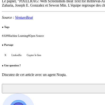
Le papier, "PIXELRAG: Web Screenshots Beat Text for Retrieval-Augm
Zaharia, Joseph E. Gonzalez et Sewon Min. L'équipe regroupe des c
Source :
VentureBeat
●
Tags
#
AI
#
Machine Learning
#
Open Source
●
Partage
X
LinkedIn
Copier le lien
●
Une question ?
Discutez de cet article avec un agent Noqta.