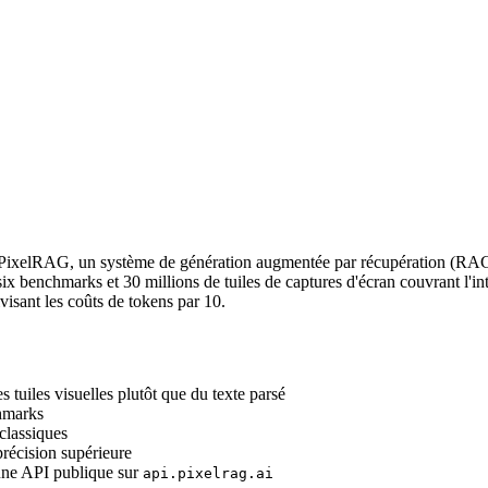
 PixelRAG, un système de génération augmentée par récupération (RAG)
ix benchmarks et 30 millions de tuiles de captures d'écran couvrant l'i
visant les coûts de tokens par 10.
tuiles visuelles plutôt que du texte parsé
hmarks
classiques
récision supérieure
 une API publique sur
api.pixelrag.ai