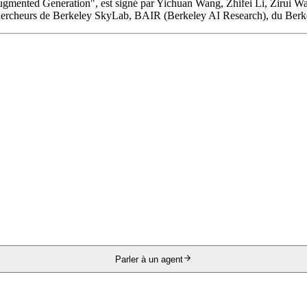
ented Generation", est signé par Yichuan Wang, Zhifei Li, Zirui Wang
hercheurs de Berkeley SkyLab, BAIR (Berkeley AI Research), du Berk
Parler à un agent