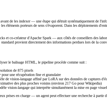
ant de les indexer — une étape qui détruit systématiquement de l'infor
tre les éléments porteurs de sens s'évaporent. Dans les déploiements d'en
s et co-créateur d'Apache Spark — aux côtés de conseillers des labor
G standard provient directement des informations perdues lors de la co
lyser le balisage HTML, le pipeline procède comme suit :
solution de 875 pixels
r
pour une récupération fine et granulaire
de vision-langage affiné par LoRA sur des données de captures d'é
imative des plus proches voisins (environ 217 Go pour Wikipedia)
dèle vision-langage qui interprète simultanément la mise en page visuell
 deux prises en charge — un agent peut effectuer une recherche à partir