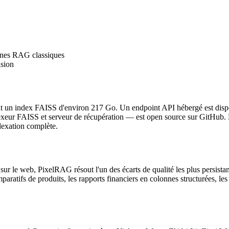
ines RAG classiques
ision
ant un index FAISS d'environ 217 Go. Un endpoint API hébergé est disp
eur FAISS et serveur de récupération — est open source sur GitHub. 
dexation complète.
r le web, PixelRAG résout l'un des écarts de qualité les plus persistants
aratifs de produits, les rapports financiers en colonnes structurées, le