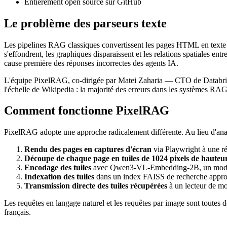
Entièrement open source sur GitHub
Le problème des parseurs texte
Les pipelines RAG classiques convertissent les pages HTML en texte av
s'effondrent, les graphiques disparaissent et les relations spatiales en
cause première des réponses incorrectes des agents IA.
L'équipe PixelRAG, co-dirigée par Matei Zaharia — CTO de Databrick
l'échelle de Wikipedia : la majorité des erreurs dans les systèmes RA
Comment fonctionne PixelRAG
PixelRAG adopte une approche radicalement différente. Au lieu d'ana
Rendu des pages en captures d'écran
via Playwright à une ré
Découpe de chaque page en tuiles de 1024 pixels de hauteu
Encodage des tuiles
avec Qwen3-VL-Embedding-2B, un modèle 
Indexation des tuiles
dans un index FAISS de recherche approx
Transmission directe des tuiles récupérées
à un lecteur de mo
Les requêtes en langage naturel et les requêtes par image sont toutes
français.