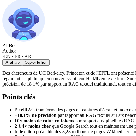
AI Bot
Author
·
EN · FR · AR
↗ Share
Copier le lien
Des chercheurs de UC Berkeley, Princeton et de l'EPFL ont présenté
regardant — plutôt qu'en convertissant leur HTML en texte brut. Sur s
précision de 18,1% par rapport au RAG textuel traditionnel, tout en di
Points clés
PixelRAG transforme les pages en captures d'écran et indexe des 
+18,1% de précision
par rapport au RAG textuel sur six benc
10× moins de coûts en tokens
par rapport aux pipelines RAG 
2 à 4× moins cher
que Google Search tout en maintenant une p
Indexation préalable des 8,28 millions de pages Wikipedia via