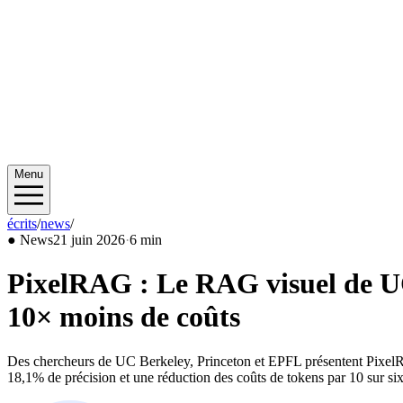
Menu
écrits
/
news
/
2026/06
●
News
21 juin 2026
·
6 min
PixelRAG : Le RAG visuel de UC 
10× moins de coûts
Des chercheurs de UC Berkeley, Princeton et EPFL présentent PixelR
18,1% de précision et une réduction des coûts de tokens par 10 sur s