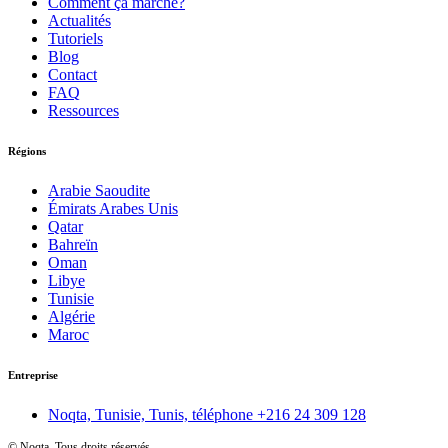
Comment ça marche?
Actualités
Tutoriels
Blog
Contact
FAQ
Ressources
Régions
Arabie Saoudite
Émirats Arabes Unis
Qatar
Bahreïn
Oman
Libye
Tunisie
Algérie
Maroc
Entreprise
Noqta, Tunisie, Tunis, téléphone
+216 24 309 128
©
Noqta. Tous droits réservés.