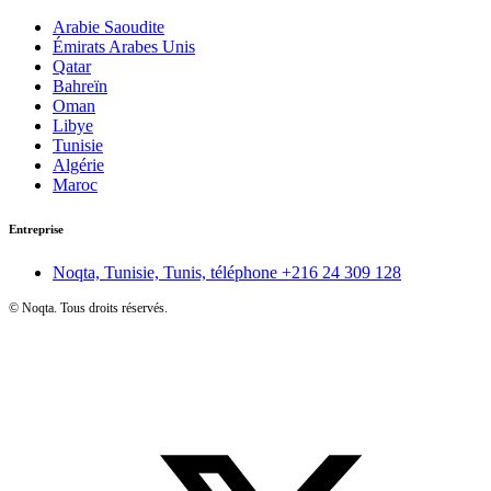
Arabie Saoudite
Émirats Arabes Unis
Qatar
Bahreïn
Oman
Libye
Tunisie
Algérie
Maroc
Entreprise
Noqta, Tunisie, Tunis, téléphone
+216 24 309 128
©
Noqta. Tous droits réservés.