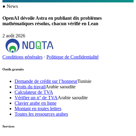
●
News
OpenAI dévoile Astra en publiant dix problèmes
mathématiques résolus, chacun vérifié en Lean
2 août 2026
Conditions générales
·
Politique de Confidentialité
Outils gratuits
Demande de crédit sur l’honneur
Tunisie
Droits du travail
Arabie saoudite
Calculateur de TVA
Vérifier un n° de TVA
Arabie saoudite
Clavier arabe en ligne
Montant en toutes lettres
Toutes les ressources arabes
Services