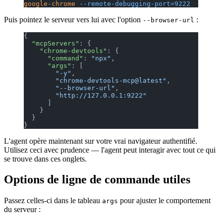
google-chrome
 --remote-debugging-port=9222
Puis pointez le serveur vers lui avec l'option
:
--browser-url
{
  "mcpServers"
: {
    "chrome-devtools"
: {
      "command"
: 
"npx"
,
      "args"
: [
        "-y"
,
        "chrome-devtools-mcp@latest"
,
        "--browser-url"
,
        "http://127.0.0.1:9222"
      ]
    }
  }
}
L'agent opère maintenant sur votre vrai navigateur authentifié.
Utilisez ceci avec prudence — l'agent peut interagir avec tout ce qui
se trouve dans ces onglets.
Options de ligne de commande utiles
Passez celles-ci dans le tableau
pour ajuster le comportement
args
du serveur :