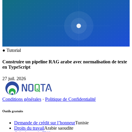
●
Tutorial
Construire un pipeline RAG arabe avec normalisation de texte
en TypeScript
27 juil. 2026
Conditions générales
·
Politique de Confidentialité
Outils gratuits
Demande de crédit sur l’honneur
Tunisie
Droits du travail
Arabie saoudite