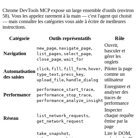
Chrome DevTools MCP expose un large ensemble d'outils (environ
58). Vous les appelez rarement à la main — c'est l'agent qui choisit
— mais connaître les catégories vous aide à écrire de meilleures
instructions.
Catégorie
Outils représentatifs
Rôle
Ouvrir,
,
,
new_page
navigate_page
basculer et
Navigation
,
,
list_pages
select_page
gérer les
,
close_page
wait_for
onglets
,
,
,
,
Piloter la page
click
fill
fill_form
hover
Automatisation
,
,
comme un
type_text
press_key
des saisies
,
utilisateur
upload_file
handle_dialog
Enregistrer et
,
performance_start_trace
analyser des
Performance
,
performance_stop_trace
traces de
performance_analyze_insight
performance
Inspecter
,
chaque requête
list_network_requests
Réseau
émise par la
get_network_request
page
,
Lire le DOM,
take_snapshot