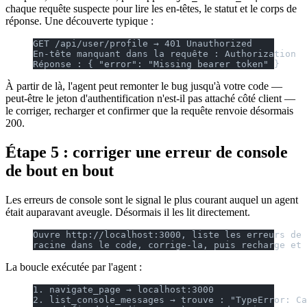
chaque requête suspecte pour lire les en-têtes, le statut et le corps de
réponse. Une découverte typique :
GET /api/user/profile → 401 Unauthorized
En-tête manquant dans la requête : Authorization
Réponse : { "error": "Missing bearer token" }
À partir de là, l'agent peut remonter le bug jusqu'à votre code —
peut-être le jeton d'authentification n'est-il pas attaché côté client —
le corriger, recharger et confirmer que la requête renvoie désormais
200.
Étape 5 : corriger une erreur de console
de bout en bout
Les erreurs de console sont le signal le plus courant auquel un agent
était auparavant aveugle. Désormais il les lit directement.
Ouvre http://localhost:3000, liste les erreurs de 
racine dans le code, corrige-la, puis recharge et 
La boucle exécutée par l'agent :
1. navigate_page → localhost:3000
2. list_console_messages → trouve : "TypeError: Ca