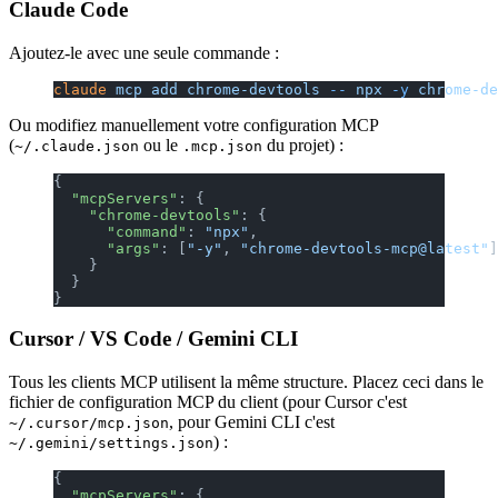
Claude Code
Ajoutez-le avec une seule commande :
claude
 mcp
 add
 chrome-devtools
 --
 npx
 -y
 chrome-de
Ou modifiez manuellement votre configuration MCP
(
ou le
du projet) :
~/.claude.json
.mcp.json
{
  "mcpServers"
: {
    "chrome-devtools"
: {
      "command"
: 
"npx"
,
      "args"
: [
"-y"
, 
"chrome-devtools-mcp@latest"
]
    }
  }
}
Cursor / VS Code / Gemini CLI
Tous les clients MCP utilisent la même structure. Placez ceci dans le
fichier de configuration MCP du client (pour Cursor c'est
, pour Gemini CLI c'est
~/.cursor/mcp.json
) :
~/.gemini/settings.json
{
  "mcpServers"
: {