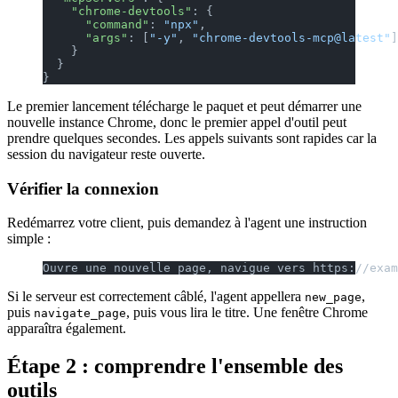
    "chrome-devtools"
: {
      "command"
: 
"npx"
,
      "args"
: [
"-y"
, 
"chrome-devtools-mcp@latest"
]
    }
  }
}
Le premier lancement télécharge le paquet et peut démarrer une
nouvelle instance Chrome, donc le premier appel d'outil peut
prendre quelques secondes. Les appels suivants sont rapides car la
session du navigateur reste ouverte.
Vérifier la connexion
Redémarrez votre client, puis demandez à l'agent une instruction
simple :
Ouvre une nouvelle page, navigue vers https://exam
Si le serveur est correctement câblé, l'agent appellera
,
new_page
puis
, puis vous lira le titre. Une fenêtre Chrome
navigate_page
apparaîtra également.
Étape 2 : comprendre l'ensemble des
outils