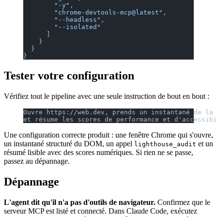
        "-y"
,
        "chrome-devtools-mcp@latest"
,
        "--headless"
,
        "--isolated"
      ]
    }
  }
}
Tester votre configuration
Vérifiez tout le pipeline avec une seule instruction de bout en bout :
Ouvre https://web.dev, prends un instantané de la 
et résume les scores de performance et d'accessibi
Une configuration correcte produit : une fenêtre Chrome qui s'ouvre,
un instantané structuré du DOM, un appel
et un
lighthouse_audit
résumé lisible avec des scores numériques. Si rien ne se passe,
passez au dépannage.
Dépannage
L'agent dit qu'il n'a pas d'outils de navigateur.
Confirmez que le
serveur MCP est listé et connecté. Dans Claude Code, exécutez