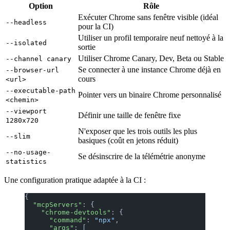
Option
Rôle
Exécuter Chrome sans fenêtre visible (idéal
--headless
pour la CI)
Utiliser un profil temporaire neuf nettoyé à la
--isolated
sortie
Utiliser Chrome Canary, Dev, Beta ou Stable
--channel canary
Se connecter à une instance Chrome déjà en
--browser-url
cours
<url>
--executable-path
Pointer vers un binaire Chrome personnalisé
<chemin>
--viewport
Définir une taille de fenêtre fixe
1280x720
N'exposer que les trois outils les plus
--slim
basiques (coût en jetons réduit)
--no-usage-
Se désinscrire de la télémétrie anonyme
statistics
Une configuration pratique adaptée à la CI :
{
  "mcpServers"
: {
    "chrome-devtools"
: {
      "command"
: 
"npx"
,
      "args"
: [