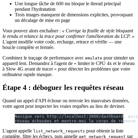
Une longue tâche de 600 ms bloque le thread principal
pendant l'hydratation
Trois images manquent de dimensions explicites, provoquant
un décalage de mise en page
Vous pouvez alors enchaîner :
« Corrige la feuille de style bloquant
le rendu et relance la trace pour confirmer l'amélioration du LCP. »
L'agent modifie votre code, recharge, retrace et vérifie — une
boucle complète et fermée.
Combinez le traçage de performance avec
pour simuler un
emulate
appareil lent. Demandez à l'agent de « limiter le CPU 4x et le réseau
à Slow 4G avant de tracer » pour détecter les problèmes que votre
ordinateur rapide masque.
Étape 4 : déboguer les requêtes réseau
Quand un appel d'API échoue ou renvoie les mauvaises données,
votre agent peut inspecter les vraies requêtes au lieu de deviner.
Navigue vers http://localhost:3000/dashboard, puis
réseau échouées et montre-moi le corps de réponse 
L'agent appelle
pour obtenir la liste
list_network_requests
complète, filtre les échecs, puis appelle
sur
get_network_request