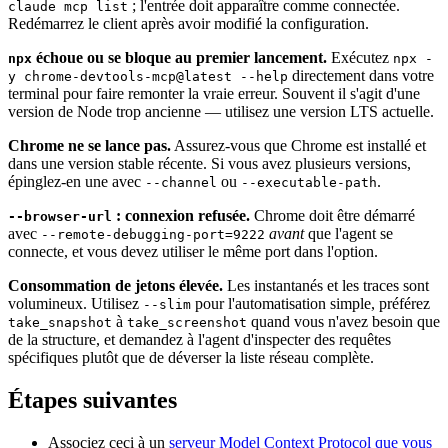
; l'entrée doit apparaître comme connectée.
claude mcp list
Redémarrez le client après avoir modifié la configuration.
échoue ou se bloque au premier lancement.
Exécutez
npx
npx -
directement dans votre
y chrome-devtools-mcp@latest --help
terminal pour faire remonter la vraie erreur. Souvent il s'agit d'une
version de Node trop ancienne — utilisez une version LTS actuelle.
Chrome ne se lance pas.
Assurez-vous que Chrome est installé et
dans une version stable récente. Si vous avez plusieurs versions,
épinglez-en une avec
ou
.
--channel
--executable-path
: connexion refusée.
Chrome doit être démarré
--browser-url
avec
avant
que l'agent se
--remote-debugging-port=9222
connecte, et vous devez utiliser le même port dans l'option.
Consommation de jetons élevée.
Les instantanés et les traces sont
volumineux. Utilisez
pour l'automatisation simple, préférez
--slim
à
quand vous n'avez besoin que
take_snapshot
take_screenshot
de la structure, et demandez à l'agent d'inspecter des requêtes
spécifiques plutôt que de déverser la liste réseau complète.
Étapes suivantes
Associez ceci à un
serveur Model Context Protocol que vous