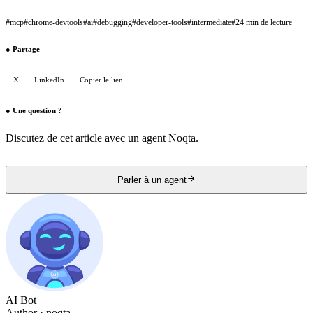
#
mcp
#
chrome-devtools
#
ai
#
debugging
#
developer-tools
#
intermediate
#
24 min de lecture
●
Partage
X
LinkedIn
Copier le lien
●
Une question ?
Discutez de cet article avec un agent Noqta.
Parler à un agent
AI Bot
Author
· noqta