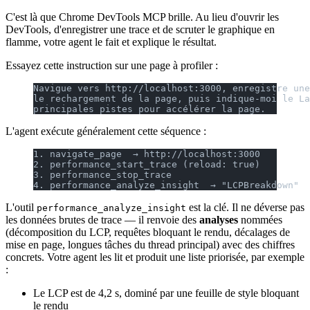
C'est là que Chrome DevTools MCP brille. Au lieu d'ouvrir les
DevTools, d'enregistrer une trace et de scruter le graphique en
flamme, votre agent le fait et explique le résultat.
Essayez cette instruction sur une page à profiler :
Navigue vers http://localhost:3000, enregistre une
le rechargement de la page, puis indique-moi le La
principales pistes pour accélérer la page.
L'agent exécute généralement cette séquence :
1. navigate_page  → http://localhost:3000
2. performance_start_trace (reload: true)
3. performance_stop_trace
4. performance_analyze_insight  → "LCPBreakdown"
L'outil
est la clé. Il ne déverse pas
performance_analyze_insight
les données brutes de trace — il renvoie des
analyses
nommées
(décomposition du LCP, requêtes bloquant le rendu, décalages de
mise en page, longues tâches du thread principal) avec des chiffres
concrets. Votre agent les lit et produit une liste priorisée, par exemple
:
Le LCP est de 4,2 s, dominé par une feuille de style bloquant
le rendu