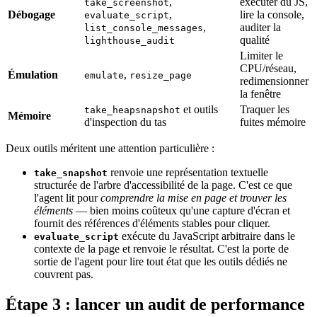
,
exécuter du JS,
take_screenshot
Débogage
,
lire la console,
evaluate_script
,
auditer la
list_console_messages
qualité
lighthouse_audit
Limiter le
CPU/réseau,
Émulation
,
emulate
resize_page
redimensionner
la fenêtre
et outils
Traquer les
take_heapsnapshot
Mémoire
d'inspection du tas
fuites mémoire
Deux outils méritent une attention particulière :
renvoie une représentation textuelle
take_snapshot
structurée de l'arbre d'accessibilité de la page. C'est ce que
l'agent lit pour
comprendre la mise en page et trouver les
éléments
— bien moins coûteux qu'une capture d'écran et
fournit des références d'éléments stables pour cliquer.
exécute du JavaScript arbitraire dans le
evaluate_script
contexte de la page et renvoie le résultat. C'est la porte de
sortie de l'agent pour lire tout état que les outils dédiés ne
couvrent pas.
Étape 3 : lancer un audit de performance