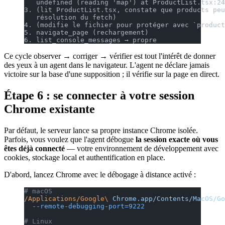
   undefined (reading 'map') at ProductList.tsx:24
3. (lit ProductList.tsx, constate que products peu
   résolution du fetch)
4. (modifie le fichier pour protéger avec `product
5. navigate_page (rechargement)
6. list_console_messages → propre
Ce cycle observer → corriger → vérifier est tout l'intérêt de donner
des yeux à un agent dans le navigateur. L'agent ne déclare jamais
victoire sur la base d'une supposition ; il vérifie sur la page en direct.
Étape 6 : se connecter à votre session
Chrome existante
Par défaut, le serveur lance sa propre instance Chrome isolée.
Parfois, vous voulez que l'agent débogue
la session exacte où vous
êtes déjà connecté
— votre environnement de développement avec
cookies, stockage local et authentification en place.
D'abord, lancez Chrome avec le débogage à distance activé :
# macOS
/Applications/Google\
 Chrome.app/Contents/MacOS/Go
  --remote-debugging-port=9222
# Linux