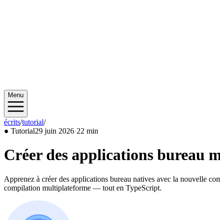
Menu
écrits
/
tutorial
/
2026/06
●
Tutorial
29 juin 2026
·
22 min
Créer des applications bureau 
Apprenez à créer des applications bureau natives avec la nouvelle co
compilation multiplateforme — tout en TypeScript.