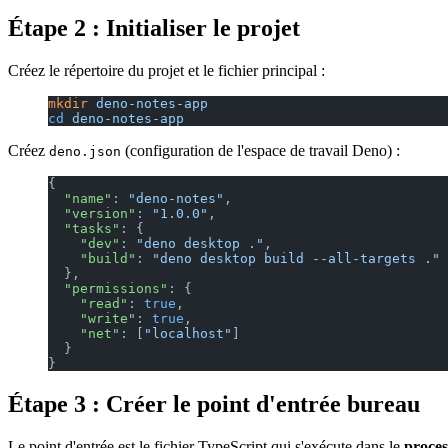
Étape 2 : Initialiser le projet
Créez le répertoire du projet et le fichier principal :
mkdir
 deno-notes-app
cd
 deno-notes-app
Créez
(configuration de l'espace de travail Deno) :
deno.json
{
  "name"
: 
"deno-notes"
,
  "version"
: 
"1.0.0"
,
  "tasks"
: {
    "dev"
: 
"deno desktop ."
,
    "build"
: 
"deno desktop build --all-targets ."
  },
  "permissions"
: {
    "read"
: 
true
,
    "write"
: 
true
,
    "net"
: [
"localhost"
]
  }
}
Étape 3 : Créer le point d'entrée bureau
Le point d'entrée est le fichier TypeScript qui s'exécute dans le
proce