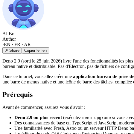
AI Bot
Author
·
EN · FR · AR
↗ Share
Copier le lien
Deno 2.9 (sorti le 25 juin 2026) livre l'une des fonctionnalités les p
bureau native et distribuable. Pas d'Electron, pas de fichiers de confi
Dans ce tutoriel, vous allez créer une
application bureau de prise 
une barre de menus native et une icône de barre des tâches, compilé
Prérequis
Avant de commencer, assurez-vous d'avoir :
Deno 2.9 ou plus récent
(exécutez
si vous avez
deno upgrade
Des connaissances de base en TypeScript et JavaScript modern
Une familiarité avec Fresh, Astro ou un serveur HTTP Deno ba
Un éditeur de code (VS Code avec l'extension Deno est reco