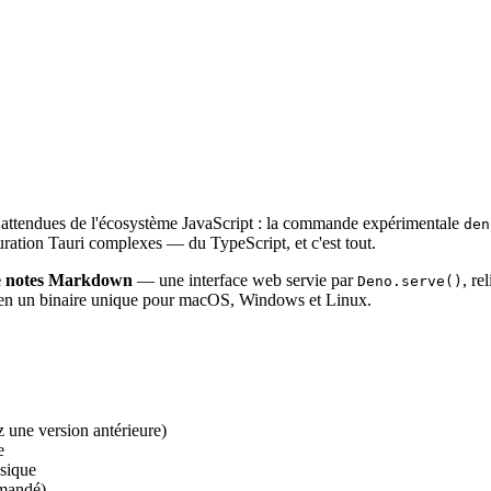
lus attendues de l'écosystème JavaScript : la commande expérimentale
den
guration Tauri complexes — du TypeScript, et c'est tout.
de notes Markdown
— une interface web servie par
, re
Deno.serve()
e en un binaire unique pour macOS, Windows et Linux.
 une version antérieure)
e
sique
mmandé)