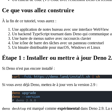
Ce que vous allez construire
À la fin de ce tutoriel, vous aurez :
Une application de notes bureau avec une interface WebView
Un backend TypeScript tournant dans Deno qui communique ave
Une barre de menus native avec raccourcis clavier
Une icône de barre des tâches avec un panneau contextuel
Un binaire distribuable pour macOS, Windows et Linux
Étape 1 : Installer ou mettre à jour Deno 2
Si Deno n'est pas encore installé :
curl
 -fsSL
 https://deno.land/install.sh
 |
 sh
Si vous avez déjà Deno, mettez-le à jour vers la version 2.9 :
deno
 upgrade
deno
 --version
# deno 2.9.0
est marqué comme
expérimental
dans Deno 2.9. La su
deno desktop