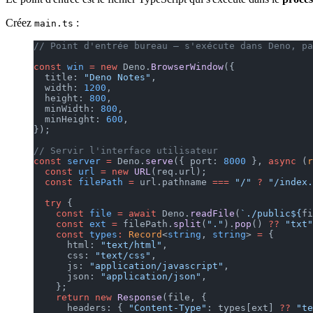
Créez
:
main.ts
// Point d'entrée bureau — s'exécute dans Deno, pa
const
 win
 =
 new
 Deno.
BrowserWindow
({
  title: 
"Deno Notes"
,
  width: 
1200
,
  height: 
800
,
  minWidth: 
800
,
  minHeight: 
600
,
});
// Servir l'interface utilisateur
const
 server
 =
 Deno.
serve
({ port: 
8000
 }, 
async
 (
r
  const
 url
 =
 new
 URL
(req.url);
  const
 filePath
 =
 url.pathname 
===
 "/"
 ?
 "/index.
  try
 {
    const
 file
 =
 await
 Deno.
readFile
(
`./public${
fi
    const
 ext
 =
 filePath.
split
(
"."
).
pop
() 
??
 "txt"
    const
 types
:
 Record
<
string
, 
string
> 
=
 {
      html: 
"text/html"
,
      css: 
"text/css"
,
      js: 
"application/javascript"
,
      json: 
"application/json"
,
    };
    return
 new
 Response
(file, {
      headers: { 
"Content-Type"
: types[ext] 
??
 "te