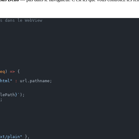
s dans le WebView
eq
) 
=>
 {
html"
 :
 url.pathname;
lePath
}`
);
;
xt/plain"
 },