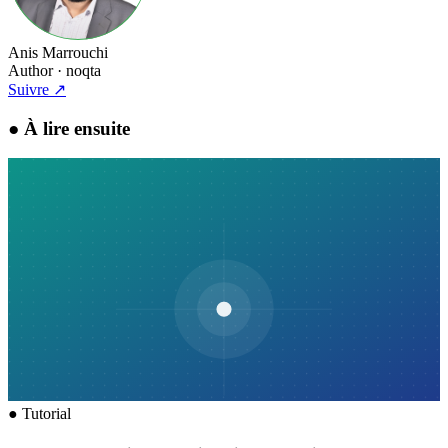
Anis Marrouchi
Author
· noqta
Suivre
↗
●
À lire ensuite
●
Tutorial