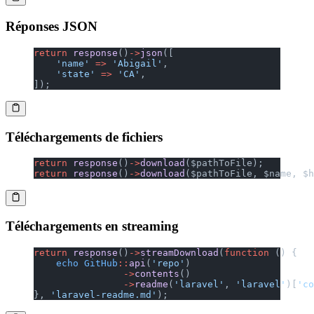
Réponses JSON
return
 response
()
->
json
([
    'name'
 =>
 'Abigail'
,
    'state'
 =>
 'CA'
,
]);
Téléchargements de fichiers
return
 response
()
->
download
($pathToFile);
return
 response
()
->
download
($pathToFile, $name, $h
Téléchargements en streaming
return
 response
()
->
streamDownload
(
function
 () {
    echo
 GitHub
::
api
(
'repo'
)
                ->
contents
()
                ->
readme
(
'laravel'
, 
'laravel'
)[
'co
}, 
'laravel-readme.md'
);