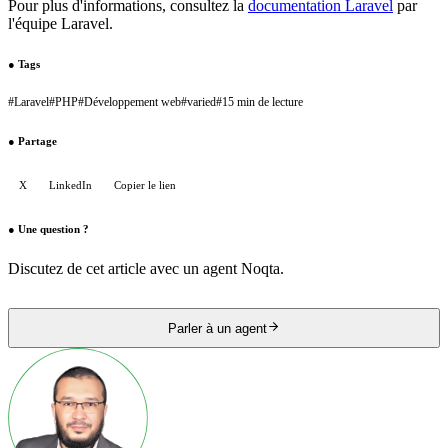
Pour plus d'informations, consultez la
documentation Laravel
par
l'équipe Laravel.
●
Tags
#
Laravel
#
PHP
#
Développement web
#
varied
#
15 min de lecture
●
Partage
X
LinkedIn
Copier le lien
●
Une question ?
Discutez de cet article avec un agent Noqta.
Parler à un agent