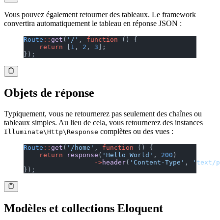
Vous pouvez également retourner des tableaux. Le framework
convertira automatiquement le tableau en réponse JSON :
Route
::
get
(
'/'
, 
function
 () {
    return
 [
1
, 
2
, 
3
];
});
Objets de réponse
Typiquement, vous ne retournerez pas seulement des chaînes ou
tableaux simples. Au lieu de cela, vous retournerez des instances
complètes ou des vues :
Illuminate\Http\Response
Route
::
get
(
'/home'
, 
function
 () {
    return
 response
(
'Hello World'
, 
200
)
                  ->
header
(
'Content-Type'
, 
'text/p
});
Modèles et collections Eloquent