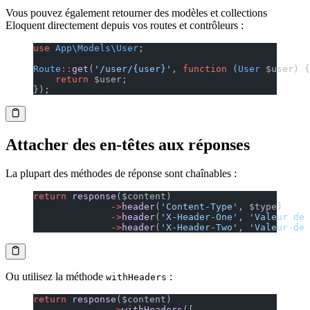
Vous pouvez également retourner des modèles et collections
Eloquent directement depuis vos routes et contrôleurs :
use
 App\Models\User
;
Route
::
get
(
'/user/{user}'
, 
function
 (
User
 $user) {
    return
 $user;
});
Attacher des en-têtes aux réponses
La plupart des méthodes de réponse sont chaînables :
return
 response
($content)
              ->
header
(
'Content-Type'
, $type)
              ->
header
(
'X-Header-One'
, 
'Valeur de 
              ->
header
(
'X-Header-Two'
, 
'Valeur de 
Ou utilisez la méthode
:
withHeaders
return
 response
($content)
              ->
withHeaders
([