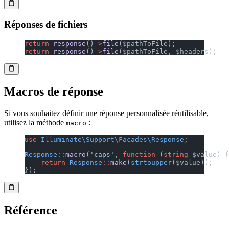
Réponses de fichiers
return
 response
()
->
file
($pathToFile);
return
 response
()
->
file
($pathToFile, $headers);
Macros de réponse
Si vous souhaitez définir une réponse personnalisée réutilisable,
utilisez la méthode
:
macro
use
 Illuminate\Support\Facades\Response
;
Response
::
macro
(
'caps'
, 
function
 (
string
 $value) {
    return
 Response
::
make
(
strtoupper
($value));
});
Référence