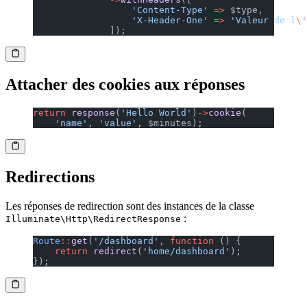
                  'Content-Type'
 =>
 $type,
                  'X-Header-One'
 =>
 'Valeur de l
\'
              ]);
Attacher des cookies aux réponses
return
 response
(
'Hello World'
)
->
cookie
(
    'name'
, 
'value'
, $minutes);
Redirections
Les réponses de redirection sont des instances de la classe
:
Illuminate\Http\RedirectResponse
Route
::
get
(
'/dashboard'
, 
function
 () {
    return
 redirect
(
'home/dashboard'
);
});