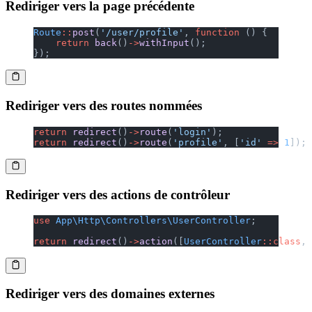
Rediriger vers la page précédente
Route
::
post
(
'/user/profile'
, 
function
 () {
    return
 back
()
->
withInput
();
});
Rediriger vers des routes nommées
return
 redirect
()
->
route
(
'login'
);
return
 redirect
()
->
route
(
'profile'
, [
'id'
 =>
 1
]);
Rediriger vers des actions de contrôleur
use
 App\Http\Controllers\UserController
;
return
 redirect
()
->
action
([
UserController
::class
, 
Rediriger vers des domaines externes