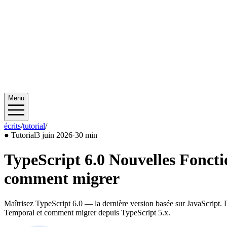
Menu
écrits
/
tutorial
/
2026/06
●
Tutorial
3 juin 2026
·
30 min
TypeScript 6.0 Nouvelles Foncti
comment migrer
Maîtrisez TypeScript 6.0 — la dernière version basée sur JavaScript. D
Temporal et comment migrer depuis TypeScript 5.x.