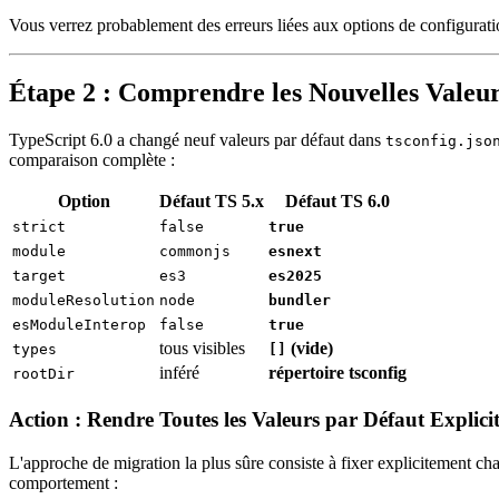
Vous verrez probablement des erreurs liées aux options de configurat
Étape 2 : Comprendre les Nouvelles Valeu
TypeScript 6.0 a changé neuf valeurs par défaut dans
tsconfig.jso
comparaison complète :
Option
Défaut TS 5.x
Défaut TS 6.0
strict
false
true
module
commonjs
esnext
target
es3
es2025
moduleResolution
node
bundler
esModuleInterop
false
true
tous visibles
(vide)
types
[]
inféré
répertoire tsconfig
rootDir
Action : Rendre Toutes les Valeurs par Défaut Explicit
L'approche de migration la plus sûre consiste à fixer explicitement c
comportement :