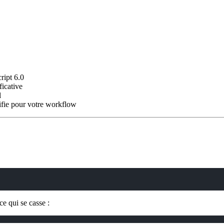
ript 6.0
ficative
l
ifie pour votre workflow
e qui se casse :