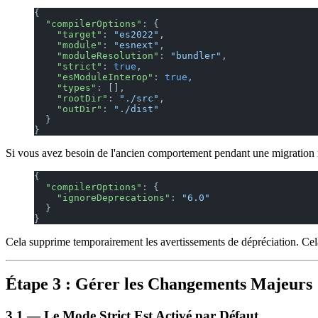
{
  "compilerOptions"
: {
    "target"
: 
"es2022"
,
    "module"
: 
"esnext"
,
    "moduleResolution"
: 
"bundler"
,
    "strict"
: 
true
,
    "esModuleInterop"
: 
true
,
    "types"
: [],
    "rootDir"
: 
"./src"
,
    "outDir"
: 
"./dist"
  }
}
Si vous avez besoin de l'ancien comportement pendant une migration i
{
  "compilerOptions"
: {
    "ignoreDeprecations"
: 
"6.0"
  }
}
Cela supprime temporairement les avertissements de dépréciation. Ce
Étape 3 : Gérer les Changements Majeurs
3.1 — Le Mode Strict Est Activé par Défaut