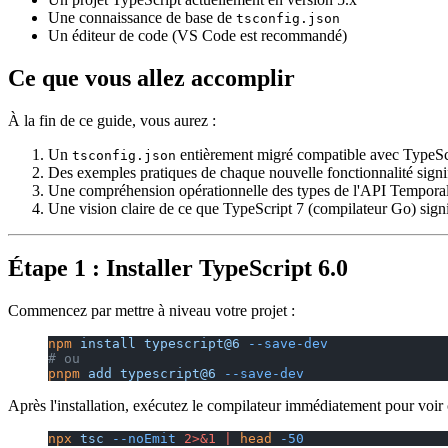
Une connaissance de base de
tsconfig.json
Un éditeur de code (VS Code est recommandé)
Ce que vous allez accomplir
À la fin de ce guide, vous aurez :
Un
entièrement migré compatible avec TypeSc
tsconfig.json
Des exemples pratiques de chaque nouvelle fonctionnalité signi
Une compréhension opérationnelle des types de l'API Tempora
Une vision claire de ce que TypeScript 7 (compilateur Go) sign
Étape 1 : Installer TypeScript 6.0
Commencez par mettre à niveau votre projet :
npm
 install
 typescript@6
 --save-dev
# ou
pnpm
 add
 typescript@6
 --save-dev
Après l'installation, exécutez le compilateur immédiatement pour voir c
npx
 tsc
 --noEmit
 2>&1
 |
 head
 -50