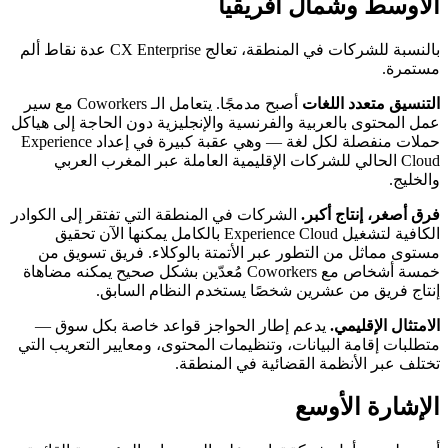
الأوسط وشمال أفريقيا
بالنسبة للشركات في المنطقة، تعالج CX Enterprise عدة نقاط ألم
مستمرة.
التنسيق متعدد اللغات
أصبح مدمجًا. يتعامل الـ Coworkers مع سير
عمل المحتوى بالعربية والفرنسية والإنجليزية دون الحاجة إلى هياكل
حملات منفصلة لكل لغة — وهي عقبة كبيرة في إعداد Experience
Cloud الحالي للشركات الإقليمية العاملة عبر المغرب العربي
والخليج.
فرق أصغر، إنتاج أكبر.
الشركات في المنطقة التي تفتقر إلى الكوادر
الكافية لتشغيل Experience Cloud بالكامل يمكنها الآن تحقيق
مستوى مماثل من التطور عبر الأتمتة بالوكلاء. فريق تسويق من
خمسة أشخاص مع Coworkers مُعدّين بشكل صحيح يمكنه مضاهاة
إنتاج فريق من عشرين شخصًا يستخدم النظام السابق.
الامتثال الإقليمي.
يدعم إطار الحواجز قواعد خاصة بكل سوق —
متطلبات إقامة البيانات، وتنظيمات المحتوى، ومعايير التعريب التي
تختلف عبر الأنظمة القضائية في المنطقة.
الإشارة الأوسع