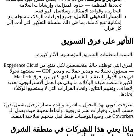
تحددها المنظمة — حدود الميزانية، وإرشادات العلامة
التجارية، وقواعد الامتثال، وسلاسل الموافقة.
المسار التدقيقي الكامل:
جميع إجراءات الوكلاء مسجلة مع
إمكانية تتبع كاملة، بما في ذلك سلسلة التفكير التي أدت إلى
كل قرار.
التأثير على فرق التسويق
بالنسبة لمنظمات التسويق المؤسسية، الآثار كبيرة.
الفرق التي توظف حاليًا متخصصين لكل منتج من Experience Cloud
— مسؤول تحليلات، ومدير حملات، ومدير CDP — ستشهد تحولًا
في هذه الأدوار. التعقيد التشغيلي الذي كان يبرر فرق MarTech
الكبيرة تمتصه طبقة الوكلاء. ما يبقى هو العمل الاستراتيجي: تحديد
الأهداف، وتقييم النتائج، واتخاذ القرارات التي لا يستطيع الوكلاء
اتخاذها.
اعترفت أدوبي بهذا التحول مباشرة، وتقدم مسار ترحيل يشمل تدريبًا
حسب الدور، وخيارات نشر تدريجية، وأنماط هجينة حيث يعمل الـ
Coworkers في وضع التوصيات فقط قبل منحهم صلاحية التنفيذ.
ماذا يعني هذا للشركات في منطقة الشرق