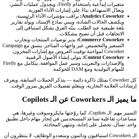
متغيرات إبداعية باستخدام Firefly، ويجدول عمليات النشر،
ويعدّل الاستهداف بناءً على إشارات الأداء الفورية.
Analytics Coworker:
يراقب مؤشرات الأداء الرئيسية،
ويكشف الحالات الشاذة، ويبني نماذج الإسناد، ويولّد تقارير
بلغة طبيعية عند الطلب. ينبّه الفرق بشكل استباقي إلى
الاتجاهات قبل أن تصبح مشكلات.
Commerce Coworker:
يدير توصيات المنتجات وتجارب
التسعير والتخصيص عبر واجهات المتاجر. ينسق مع Campaign
Coworker لمواءمة توقيت العروض مع إشارات المخزون.
Content Coworker:
يتولى إنشاء الأصول الرقمية
والإصدارات والتعريب وسير عمل الموافقة. يتكامل مع Firefly
للمهام التوليدية ومع DAM للحوكمة.
كل Coworker يمتلك ذاكرة دائمة — يتذكر الحملات السابقة، ويعرف
إرشادات العلامة التجارية، ويتعلم تفضيلات الفريق بمرور الوقت.
ما يميز الـ Coworkers عن الـ Copilots
التمييز مهم. الـ Copilots، كما روّجتها مايكروسوفت وغيرها، هي
مساعدات تفاعلية تساعد المستخدمين في إنجاز مهام داخل تطبيق
واحد. تسأل، تحصل على إجابة، وتنتهي المحادثة.
الـ Coworkers استباقيون ودائمون ومتعددو الوظائف. لا ينتظرون أن