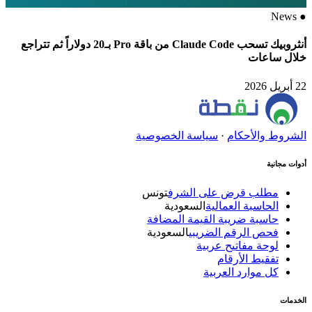
News
●
أنثروبيك تسحب Claude Code من باقة Pro بـ20 دولاراً ثم تتراجع
خلال ساعات
22 أبريل 2026
الشروط والأحكام
·
سياسة الخصوصية
أدوات مجانية
مطلب قرض على الشرف
تونس
الحاسبة العمالية
السعودية
حاسبة ضريبة القيمة المضافة
فحص الرقم الضريبي
السعودية
لوحة مفاتيح عربية
تفقيط الأرقام
كل موارد العربية
الخدمات