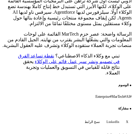
أدوبي ليست أول شركة تراهن على البرمجيات المؤسسية القائمة
على الوكلاء، لكنها الأبرز التي تستبدل خط إنتاج كاملًا بهندسة تضع
الوكلاء أولًا. سيلزفورس لديها Agentforce. سيرفس ناو لديها AI
Agents. لكن إيقاف مجموعة منتجات رئيسية وإعادة بنائها حول
وكلاء مستقلين يمثل مستوى مختلفًا تمامًا من الالتزام.
الرسالة واضحة: عصر حزم MarTech القائمة على لوحات
المعلومات والتي يشغّلها البشر يقترب من نهايته. الجيل القادم من
منصات تجربة العملاء ستقوده الوكلاء وتشرف عليه العقول البشرية.
تبني مع وكلاء الذكاء الاصطناعي؟
نقطة تساعد الفرق
في تصميم ونشر سير عمل قائم على الوكلاء
يحقق
نتائج قابلة للقياس في التسويق والعمليات وتجربة
العملاء.
●
الوسوم
Enterprise
#
MarTech
#
AI
#
●
مشاركة
X
LinkedIn
نسخ الرابط