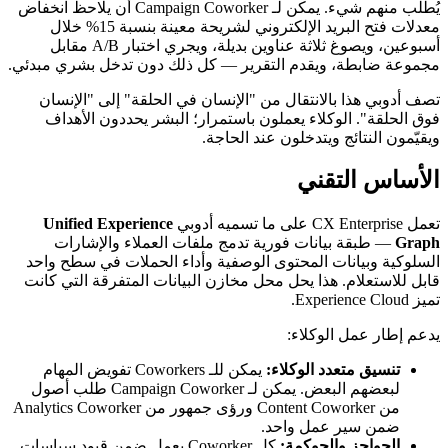
يُطلب منهم شيء. يمكن لـ Campaign Coworker أن يلاحظ انخفاض
معدلات فتح البريد الإلكتروني لشريحة معينة بنسبة 15% خلال
أسبوعين، ويصوغ ثلاثة عناوين بديلة، ويجري اختبار A/B مقابل
مجموعة ضابطة، ويقدم التقرير — كل ذلك دون تدخل بشري مبدئي.
تصف أدوبي هذا بالانتقال من "الإنسان في الحلقة" إلى "الإنسان
فوق الحلقة". الوكلاء يعملون باستمرار؛ البشر يحددون الأهداف
ويقيّمون النتائج ويتدخلون عند الحاجة.
الأساس التقني
تعمل CX Enterprise على ما تسميه أدوبي
Unified Experience
Graph
— طبقة بيانات فورية تدمج ملفات العملاء والإشارات
السلوكية وبيانات المحتوى الوصفية وأداء الحملات في سطح واحد
قابل للاستعلام. هذا يحل محل مخازن البيانات المتفرقة التي كانت
تميز Experience Cloud.
يدعم إطار عمل الوكلاء:
تنسيق متعدد الوكلاء:
يمكن للـ Coworkers تفويض المهام
لبعضهم البعض. يمكن لـ Campaign Coworker طلب أصول
من Content Coworker ورؤى جمهور من Analytics Coworker
ضمن سير عمل واحد.
الحواجز والحوكمة:
كل Coworker يعمل ضمن قيود سياسات