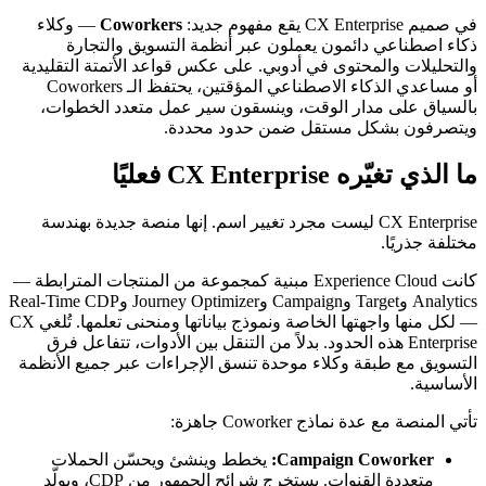
في صميم CX Enterprise يقع مفهوم جديد:
Coworkers
— وكلاء
ذكاء اصطناعي دائمون يعملون عبر أنظمة التسويق والتجارة
والتحليلات والمحتوى في أدوبي. على عكس قواعد الأتمتة التقليدية
أو مساعدي الذكاء الاصطناعي المؤقتين، يحتفظ الـ Coworkers
بالسياق على مدار الوقت، وينسقون سير عمل متعدد الخطوات،
ويتصرفون بشكل مستقل ضمن حدود محددة.
ما الذي تغيّره CX Enterprise فعليًا
CX Enterprise ليست مجرد تغيير اسم. إنها منصة جديدة بهندسة
مختلفة جذريًا.
كانت Experience Cloud مبنية كمجموعة من المنتجات المترابطة —
Analytics وTarget وCampaign وJourney Optimizer وReal-Time CDP
— لكل منها واجهتها الخاصة ونموذج بياناتها ومنحنى تعلمها. تُلغي CX
Enterprise هذه الحدود. بدلاً من التنقل بين الأدوات، تتفاعل فرق
التسويق مع طبقة وكلاء موحدة تنسق الإجراءات عبر جميع الأنظمة
الأساسية.
تأتي المنصة مع عدة نماذج Coworker جاهزة:
Campaign Coworker:
يخطط وينشئ ويحسّن الحملات
متعددة القنوات. يستخرج شرائح الجمهور من CDP، ويولّد