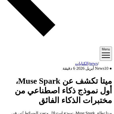
Menu
2026/04
/
news
/
الكتابات
●
10 أبريل 2026
News
·
6 دقيقة
ميتا تكشف عن Muse Spark،
أول نموذج ذكاء اصطناعي من
مختبرات الذكاء الفائق
ميتا تطلق Muse Spark، نموذج استدلال متعدد الوسائط بُني في