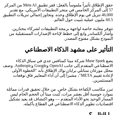
حقق الإطلاق تأثيراً ملموساً بالفعل: قفز تطبيق Meta AI من المركز
57 إلى المركز الخامس في متجر التطبيقات الأمريكي، مع تقدير
46,000 تنزيل في يوم الإطلاق وحده. وتجاوز إجمالي تنزيلات التطبيق
60.5 مليون عملية تثبيت حول العالم.
تتوفر معاينة خاصة لواجهة برمجة التطبيقات لشركاء مختارين.
وأشار ألكساندر وانغ إلى خطط لإتاحة الإصدارات المستقبلية من
النموذج بشكل مفتوح المصدر.
التأثير على مشهد الذكاء الاصطناعي
يضع Muse Spark شركة ميتا كمنافس جدي في سباق الذكاء
الاصطناعي المتقدم إلى جانب OpenAI وGoogle وAnthropic. وصف
محلل مورغان ستانلي برايان نواك الإطلاق بأنه "الخطوة الأولى
لإعادة تقييم META"، مشيراً إلى أن أداء المعايير فاق توقعات
المستثمرين.
تبرز مكاسب الكفاءة بشكل خاص. من خلال تحقيق قدرات مماثلة
بموارد حوسبة أقل بعشر مرات، تُثبت ميتا أن الحجم الخام ليس
المسار الوحيد نحو الأداء المتقدم — وهو اكتشاف قد يعيد تشكيل
اقتصاديات تطوير الذكاء الاصطناعي في القطاع بأكمله.
ما التالي؟