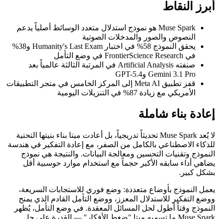
أبرز النقاط
Muse Spark هو نموذج استدلال متعدد الوسائط أصلياً يدعم
النصوص والصور والمدخلات الصوتية
يحقق النموذج 58% في اختبار Humanity's Last Exam و38%
في FrontierScience Research في وضع التأمل
صنفته Artificial Analysis في المرتبة الثالثة عالمياً بعد
Gemini 3.1 Pro وGPT-5.4
قفز تطبيق Meta AI إلى المركز الخامس في متجر التطبيقات
الأمريكي مع زيادة 87% في التنزيلات اليومية
إعادة بناء شاملة
لا يُعد Muse Spark تحديثاً تدريجياً، بل أعادت ميتا بناء بنيتها التحتية
للذكاء الاصطناعي بالكامل من الصفر، مع إعادة التفكير في هندسة
النموذج وتقنيات التحسين ومعالجة البيانات. والنتيجة هي نموذج
يضاهي أداء سابقه الأكبر حجماً مع استخدام موارد حوسبية أقل
بشكل كبير.
يعمل النموذج بأوضاع متعددة: وضع فوري للاستجابات السريعة،
ووضع التفكير للاستدلال المعزز، ووضع التأمل القادم الذي يمنح
النموذج وقتاً أطول لحل المسائل المعقدة. في وضع التأمل، يُظهر
Muse Spark ما تسميه ميتا "ضغط الأفكار" — القدرة على حل