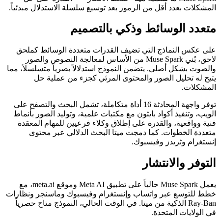
المشكلات بعدد أقل من الرموز بعد توسيع سلسلة الاستدلال مبدئياً.
متعدد الوسائط وذكي بالتصميم
على عكس النماذج التي تضيف القدرات متعددة الوسائط كملحق
لاحق، بُني Muse Spark من الأساس لمعالجة النصوص والصور
والصوت بشكل أصلي. يتضمن النموذج استدلالاً بصرياً متسلسلاً، مما
يتيح له تحليل الصور والمحتوى المرئي كجزء من عملية حل
المشكلات.
توفر واجهة المحادثة 16 أداة متكاملة، تشمل البحث والتصفح على
الويب، وتنفيذ أكواد بايثون مع مكتبات علمية، وتوليد الصور بأنماط
فنية وواقعية، والقدرة على إطلاق وكلاء فرعيين للمهام المعقدة
متعددة الخطوات. كما دمجت ميتا البحث الدلالي عبر محتوى
إنستغرام وثريدز وفيسبوك.
التوفر والانتشار
يعمل Muse Spark حالياً على تطبيق Meta AI وموقع meta.ai، مع
خطط للتوسع عبر واتساب وإنستغرام وفيسبوك وماسنجر ونظارات
Ray-Ban الذكية من ميتا. في الوقت الحالي، النموذج متاح حصرياً
في الولايات المتحدة.