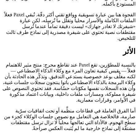
المستودع بأكمله.
الفجوة هنا بين عبارة تسويقية وواقع تقني أكثر دقّة. تُبقي Paxel فعلاً
الملفات الكاملة والأسرار محلياً وتقلّل ما تُرسله، لكن عبارة
«شيفرتك لا تغادر جهازك» ليست دقيقة تماماً عندما تُرسل
مقتطفات نصية تحتوي على شيفرة مصدرية إلى نماذج طرف ثالث
للتلخيص.
الأثر
بالنسبة للمطوّرين، تقع Paxel عند تقاطع محرج: منتج مثير للاهتمام
فعلاً — يقيس كيفية تعاون المرء مع وكلاء الذكاء الاصطناعي —
لكنه مغلّف بوعد خصوصية يستدعي التدقيق. وتذكّر هذه الحادثة بأن
وكلاء البرمجة بالذكاء الاصطناعي باتوا ينتجون سجلات جلسات غنية،
وأن هذه السجلات نفسها مكوّنات حسّاسة. فقد تحتوي النصوص على
شيفرة مملوكة، ومسارات ملفات داخلية، وبيانات اعتماد مذكورة
في الأوامر، وقرارات معمارية.
أما الفرق العاملة في قطاعات منظَّمة أو تحت اتفاقيات سرّية
صارمة، فالخلاصة هي التعامل مع نصوص جلسات الوكلاء كجزء من
سطح الهجوم. فالأداة التي تعالجها محلياً لا تزال ترسل مقتطفات
مشتقّة إلى نماذج خارجية ما لم يُثبت العكس صراحةً.