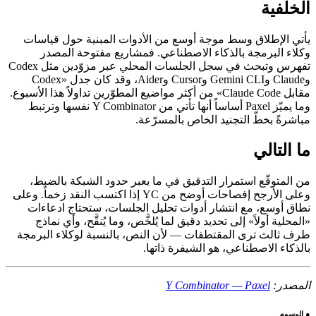
الخلفية
يأتي الإطلاق وسط موجة أوسع من الأدوات المبنية حول قياسات
وكلاء البرمجة بالذكاء الاصطناعي. فمشاريع مفتوحة المصدر
تفهرس وتبحث في سجل الجلسات المحلي عبر مزوّدين مثل Codex
وClaude وGemini CLI وCursor وAider، وقد كان جدل «Codex
مقابل Claude Code» من أكثر مواضيع المطوّرين تداولاً هذا الأسبوع.
وما يميّز Paxel أساساً أنها تأتي من Y Combinator نفسها وترتبط
مباشرةً بخطّ التجنيد الخاص بالمسرّعة.
ما التالي
من المتوقّع استمرار التدقيق في ما يعبر حدود الشبكة بالضبط،
وعلى الأرجح إفصاحات أوضح من YC إذا اكتسب النقد زخماً. وعلى
نطاق أوسع، مع انتشار أدوات تحليل الجلسات، ستحتاج ادعاءات
«المحلية أولاً» إلى تحديد دقيق لما يُلخَّص، وما يُنقَّح، وأي نماذج
طرف ثالث ترى المقتطفات — لأن النص، بالنسبة لوكلاء البرمجة
بالذكاء الاصطناعي، هو الشيفرة ذاتها.
المصدر:
Y Combinator — Paxel
●
الوسوم