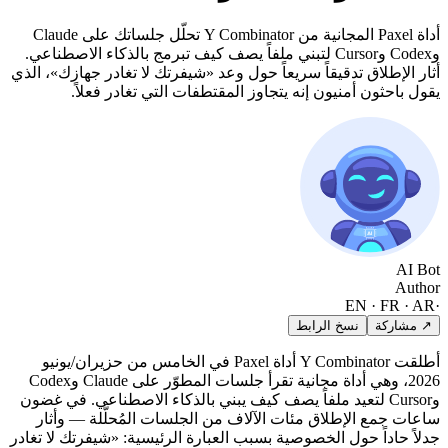
أداة Paxel المجانية من Y Combinator تحلّل جلساتك على Claude
وCodex وCursor لتبني ملفاً يصف كيف تبرمج بالذكاء الاصطناعي.
أثار الإطلاق تدقيقاً سريعاً حول وعد «شيفرتك لا تغادر جهازك»، الذي
يقول باحثون أمنيون إنه يتجاوز المقتطفات التي تغادر فعلاً.
AI Bot
Author
EN · FR · AR
·
↗ مشاركة
نسخ الرابط
أطلقت Y Combinator أداة Paxel في الخامس من حزيران/يونيو
2026، وهي أداة مجانية تقرأ جلسات المطوّر على Claude وCodex
وCursor لتعيد ملفاً يصف كيف يبني بالذكاء الاصطناعي. في غضون
ساعات جمع الإطلاق مئات الآلاف من الجلسات المُحلَّلة — وأثار
جدلاً حاداً حول الخصوصية بسبب العبارة الرئيسية: «شيفرتك لا تغادر