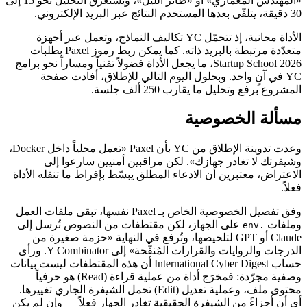
«المهندس المعماري» أو «طائر الليل»، ويستغرق التحليل نحو 15 إلى
30 دقيقة، يتلقّى بعدها المستخدم النتائج عبر البريد الإلكتروني.
الأداة مجانية، إذ تتحمّل YC تكاليف النماذج، وتعمل عبر أجهزة
متعدّدة مرتبطة بالبريد ذاته. كما يمكن ربط رموز Paxel بطلبات
Startup School 2026، ما يجعل الأداة فضولاً تقنياً ومساراً نحو برامج
YC في آنٍ واحد. وبحلول اليوم التالي للإطلاق، أفادت صفحة
المشروع برفع وتحليل ما يقارب 250 ألف جلسة.
مسألة الخصوصية
وعدت تدوينة الإطلاق من YC بأن Paxel «تعمل محلياً داخل Docker،
وشيفرتك لا تغادر جهازك». لكن مراقبين أمنيين سارعوا إلى
الاعتراض، معتبرين أن الادعاء المطلق يبسّط بإفراط ما تنقله الأداة
فعلاً.
وفق تفصيل الخصوصية الخاص بـ Paxel نفسها، تبقى ملفات العمل
وملفات
على الجهاز، لكن مقتطفات من النصوص تُرسل إلى
.env
Claude أو GPT لتلخيصها، وتُرفع في النهاية «حزمة صغيرة من
الدرجات والروايات والقرارات المُنقّحة» إلى Y Combinator. ورأى
حساب International Cyber Digest أن هذه المقتطفات ليست بيانات
وصفية مجرّدة: فمخرَج أداة من عملية قراءة (Read) هو حرفياً
محتوى ملف، وعملية تعديل (Edit) تحمل الشيفرة الجاري تغييرها.
أي أن أجزاءً من الشيفرة الحقيقية تغادر الجهاز فعلاً — وإن لم يكن