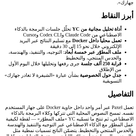
جهازك».
أبرز النقاط
أداة تحليل مجانية من YC
تحلّل جلسات البرمجة بالذكاء
الاصطناعي من Claude Code وCodex CLI وCursor
تعمل محلياً داخل Docker
مع تسليم النتائج عبر البريد
الإلكتروني خلال نحو 15 إلى 30 دقيقة
ملف المطوّر عبر خمسة أبعاد
: التوجيه، والتنفيذ، والهندسة،
والحدس المنتجي، والتخطيط
قرابة 250 ألف جلسة
جرى رفعها وتحليلها خلال اليوم الأول
من الإطلاق
جدل حول الخصوصية
بشأن عبارة «الشيفرة لا تغادر جهازك»
التسويقية
التفاصيل
تعمل Paxel عبر أمر واحد داخل حاوية Docker على جهاز المستخدم
نفسه. تمسح النصوص المحلية التي تتركها وكلاء البرمجة بالذكاء
الاصطناعي، ثم تنتج ما تسمّيه YC «ملف المطوّر» — لقطة لكيفية
عمل المطوّر مع الذكاء الاصطناعي عبر التوجيه والتنفيذ والهندسة
والحدس المنتجي والتخطيط. يتضمّن الناتج تسميات نمطية مثل