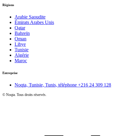
Régions
Arabie Saoudite
Émirats Arabes Unis
Qatar
Bahreïn
Oman
Libye
Tunisie
Algérie
Maroc
Entreprise
Noqta, Tunisie, Tunis, téléphone
+216 24 309 128
©
Noqta. Tous droits réservés.