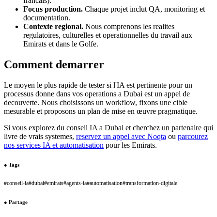
francais).
Focus production.
Chaque projet inclut QA, monitoring et
documentation.
Contexte regional.
Nous comprenons les realites
regulatoires, culturelles et operationnelles du travail aux
Emirats et dans le Golfe.
Comment demarrer
Le moyen le plus rapide de tester si l'IA est pertinente pour un
processus donne dans vos operations a Dubai est un appel de
decouverte. Nous choisissons un workflow, fixons une cible
mesurable et proposons un plan de mise en œuvre pragmatique.
Si vous explorez du conseil IA a Dubai et cherchez un partenaire qui
livre de vrais systemes,
reservez un appel avec Noqta
ou
parcourez
nos services IA et automatisation
pour les Emirats.
●
Tags
#
conseil-ia
#
dubai
#
emirats
#
agents-ia
#
automatisation
#
transformation-digitale
●
Partage