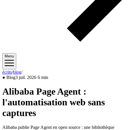
Menu
écrits
/
blog
/
2026/07
●
Blog
3 juil. 2026
·
6 min
Alibaba Page Agent :
l'automatisation web sans
captures
Alibaba publie Page Agent en open source : une bibliothèque