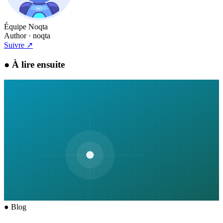
Équipe Noqta
Author
· noqta
Suivre
↗
●
À lire ensuite
●
Blog