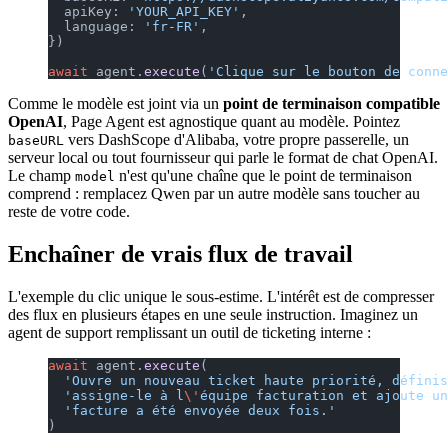
  apiKey: 
'YOUR_API_KEY'
,
  language: 
'fr-FR'
,
})
await
 agent.
execute
(
'Clique sur le bouton de conne
Comme le modèle est joint via un
point de terminaison compatible
OpenAI
, Page Agent est agnostique quant au modèle. Pointez
vers DashScope d'Alibaba, votre propre passerelle, un
baseURL
serveur local ou tout fournisseur qui parle le format de chat OpenAI.
Le champ
n'est qu'une chaîne que le point de terminaison
model
comprend : remplacez Qwen par un autre modèle sans toucher au
reste de votre code.
Enchaîner de vrais flux de travail
L'exemple du clic unique le sous-estime. L'intérêt est de compresser
des flux en plusieurs étapes en une seule instruction. Imaginez un
agent de support remplissant un outil de ticketing interne :
await
 agent.
execute
(
  'Ouvre un nouveau ticket haute priorité, définis
  'assigne-le à l
\'
équipe facturation et ajoute un
  'facture a été envoyée deux fois.'
)