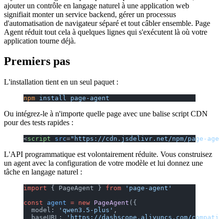
ajouter un contrôle en langage naturel à une application web
signifiait monter un service backend, gérer un processus
d'automatisation de navigateur séparé et tout câbler ensemble. Page
Agent réduit tout cela à quelques lignes qui s'exécutent là où votre
application tourne déjà.
Premiers pas
L'installation tient en un seul paquet :
npm
 install
 page-agent
Ou intégrez-le à n'importe quelle page avec une balise script CDN
pour des tests rapides :
<
script
 src
=
"https://cdn.jsdelivr.net/npm/page-age
L'API programmatique est volontairement réduite. Vous construisez
un agent avec la configuration de votre modèle et lui donnez une
tâche en langage naturel :
import
 { PageAgent } 
from
 'page-agent'
const
 agent
 =
 new
 PageAgent
({
  model: 
'qwen3.5-plus'
,
  baseURL: 
'https://dashscope.aliyuncs.com/compati