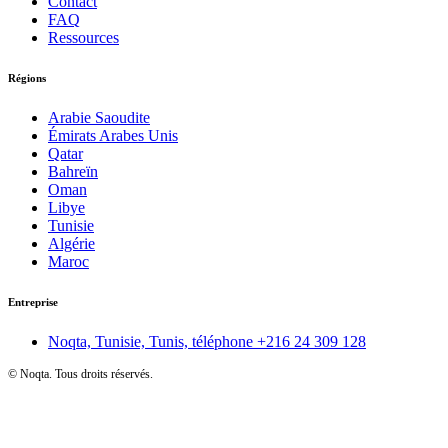
Contact
FAQ
Ressources
Régions
Arabie Saoudite
Émirats Arabes Unis
Qatar
Bahreïn
Oman
Libye
Tunisie
Algérie
Maroc
Entreprise
Noqta, Tunisie, Tunis, téléphone
+216 24 309 128
©
Noqta. Tous droits réservés.