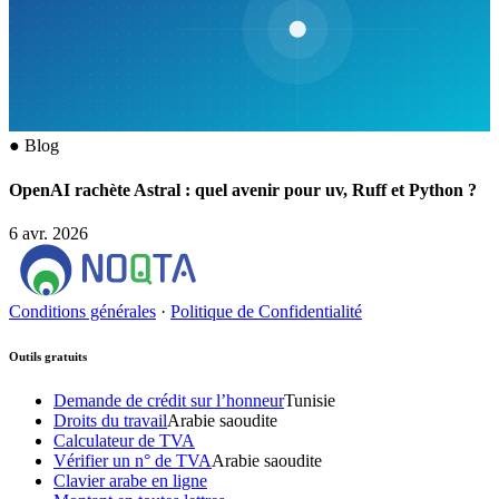
●
Blog
OpenAI rachète Astral : quel avenir pour uv, Ruff et Python ?
6 avr. 2026
Conditions générales
·
Politique de Confidentialité
Outils gratuits
Demande de crédit sur l’honneur
Tunisie
Droits du travail
Arabie saoudite
Calculateur de TVA
Vérifier un n° de TVA
Arabie saoudite
Clavier arabe en ligne