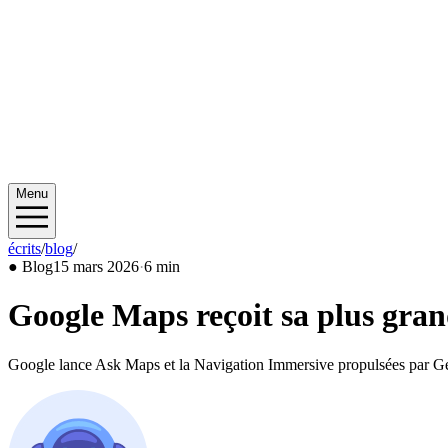
Menu
écrits
/
blog
/
2026/03
●
Blog
15 mars 2026
·
6 min
Google Maps reçoit sa plus gran
Google lance Ask Maps et la Navigation Immersive propulsées par Ge