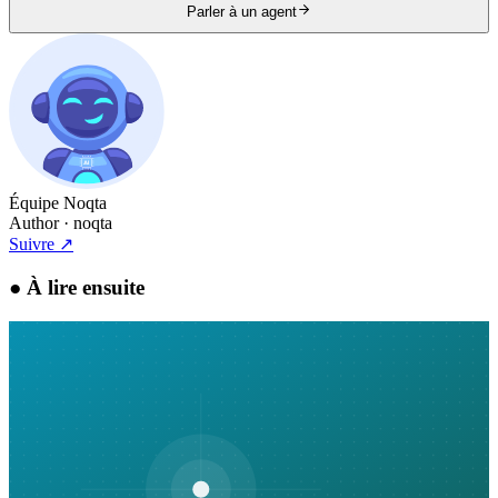
Parler à un agent
Équipe Noqta
Author
· noqta
Suivre
↗
●
À lire ensuite