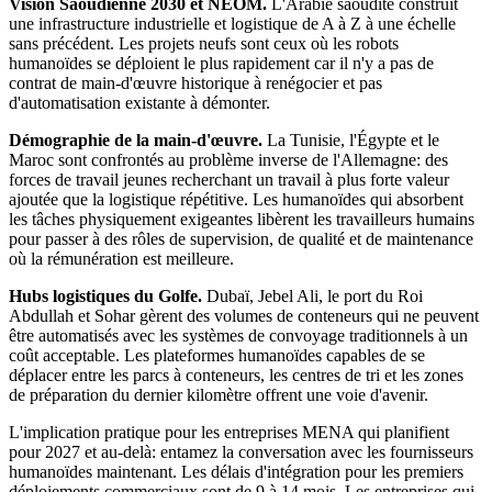
Vision Saoudienne 2030 et NEOM.
L'Arabie saoudite construit
une infrastructure industrielle et logistique de A à Z à une échelle
sans précédent. Les projets neufs sont ceux où les robots
humanoïdes se déploient le plus rapidement car il n'y a pas de
contrat de main-d'œuvre historique à renégocier et pas
d'automatisation existante à démonter.
Démographie de la main-d'œuvre.
La Tunisie, l'Égypte et le
Maroc sont confrontés au problème inverse de l'Allemagne: des
forces de travail jeunes recherchant un travail à plus forte valeur
ajoutée que la logistique répétitive. Les humanoïdes qui absorbent
les tâches physiquement exigeantes libèrent les travailleurs humains
pour passer à des rôles de supervision, de qualité et de maintenance
où la rémunération est meilleure.
Hubs logistiques du Golfe.
Dubaï, Jebel Ali, le port du Roi
Abdullah et Sohar gèrent des volumes de conteneurs qui ne peuvent
être automatisés avec les systèmes de convoyage traditionnels à un
coût acceptable. Les plateformes humanoïdes capables de se
déplacer entre les parcs à conteneurs, les centres de tri et les zones
de préparation du dernier kilomètre offrent une voie d'avenir.
L'implication pratique pour les entreprises MENA qui planifient
pour 2027 et au-delà: entamez la conversation avec les fournisseurs
humanoïdes maintenant. Les délais d'intégration pour les premiers
déploiements commerciaux sont de 9 à 14 mois. Les entreprises qui