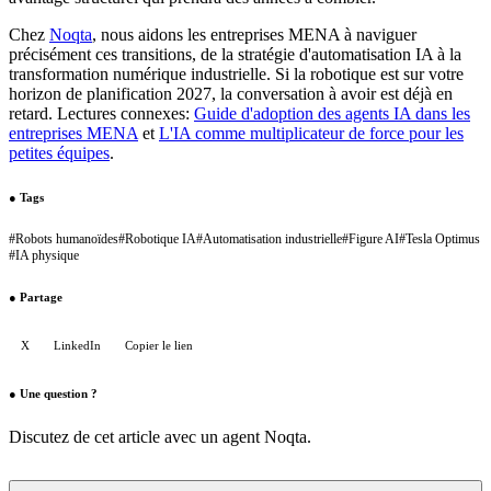
Chez
Noqta
, nous aidons les entreprises MENA à naviguer
précisément ces transitions, de la stratégie d'automatisation IA à la
transformation numérique industrielle. Si la robotique est sur votre
horizon de planification 2027, la conversation à avoir est déjà en
retard. Lectures connexes:
Guide d'adoption des agents IA dans les
entreprises MENA
et
L'IA comme multiplicateur de force pour les
petites équipes
.
●
Tags
#
Robots humanoïdes
#
Robotique IA
#
Automatisation industrielle
#
Figure AI
#
Tesla Optimus
#
IA physique
●
Partage
X
LinkedIn
Copier le lien
●
Une question ?
Discutez de cet article avec un agent Noqta.