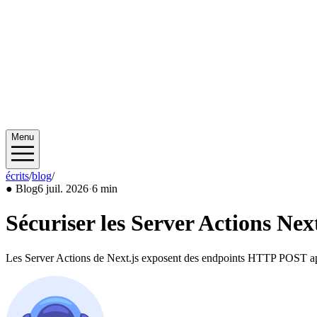
Menu
écrits
/
blog
/
2026/07
●
Blog
6 juil. 2026
·
6 min
Sécuriser les Server Actions Next
Les Server Actions de Next.js exposent des endpoints HTTP POST appel