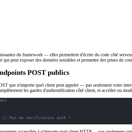
 puissantes du framework — elles permettent d'écrire du code côté serv
 qui peut exposer des données sensibles et permettre des prises de con
 endpoints POST publics
T que n'importe quel client peut appeler — pas seulement votre interfac
omplètement les gardes d'authentification côté client, et accéder ou modi
qui
 
// Pas de vérification auth !
bliquement accessible à n'importe quel client HTTP — pas seulement vot