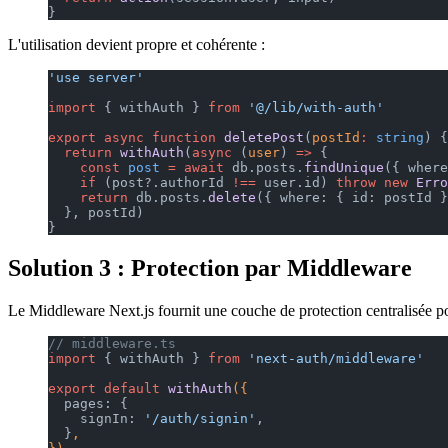
}
L'utilisation devient propre et cohérente :
'use server'
import
 { withAuth } 
from
 '@/lib/with-auth'
export
 async
 function
 deletePost
(
postId
:
 string
) {
  return
 withAuth
(
async
 (
user
) 
=>
 {
    const
 post
 =
 await
 db.posts.
findUnique
({ where
    if
 (post?.authorId 
!==
 user.id) 
throw
 new
 Erro
    return
 db.posts.
delete
({ where: { id: postId }
  }, postId)
}
Solution 3 : Protection par Middleware
Le Middleware Next.js fournit une couche de protection centralisée po
// middleware.ts
import
 { withAuth } 
from
 'next-auth/middleware'
export
 default
 withAuth
({
  pages: {
    signIn: 
'/auth/signin'
,
  }
,