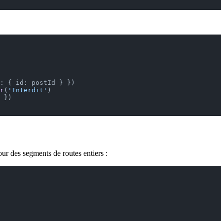
: { id: postId } })
r
(
'Interdit'
)
 })
ur des segments de routes entiers :