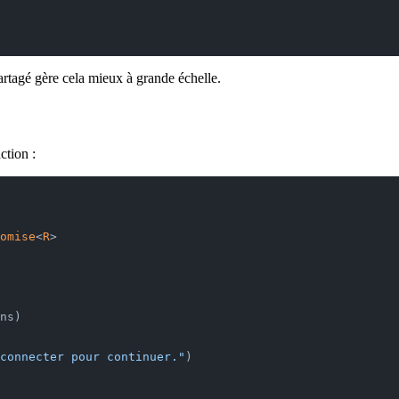
partagé gère cela mieux à grande échelle.
ction :
omise
<
R
>
ns)
connecter pour continuer."
)