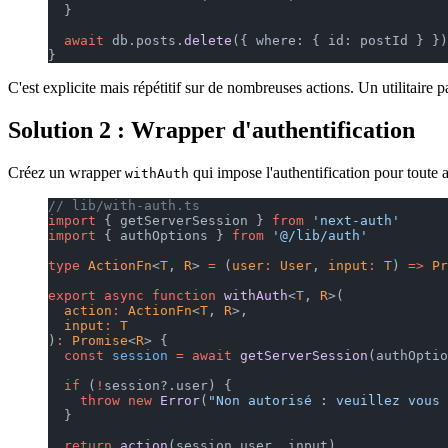
  }
  await
 db.posts.
delete
({ where: { id: postId } })
}
C'est explicite mais répétitif sur de nombreuses actions. Un utilitaire 
Solution 2 : Wrapper d'authentification
Créez un wrapper
qui impose l'authentification pour toute a
withAuth
// lib/with-auth.ts
import
 { getServerSession } 
from
 'next-auth'
import
 { authOptions } 
from
 '@/lib/auth'
type
 ActionFn
<
T
, 
R
> 
=
 (
user
:
 User
, 
input
:
 T
) 
=>
 Pr
export
 async
 function
 withAuth
<
T
, 
R
>(
  action
:
 ActionFn
<
T
, 
R
>,
  input
:
 T
)
:
 Promise
<
R
> {
  const
 session
 =
 await
 getServerSession
(authOptio
  if
 (
!
session?.user) {
    throw
 new
 Error
(
"Non autorisé : veuillez vous 
  }
  return
 action
(session.user, input)