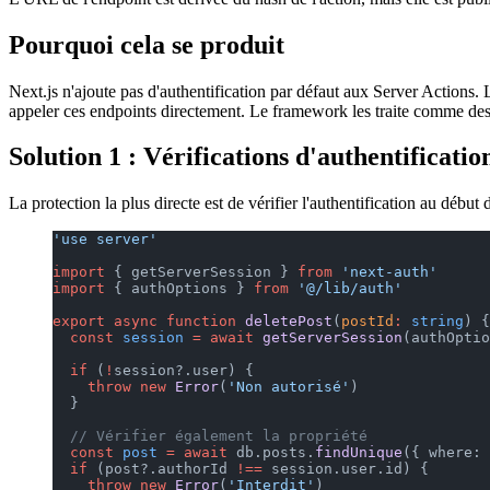
Pourquoi cela se produit
Next.js n'ajoute pas d'authentification par défaut aux Server Actions
appeler ces endpoints directement. Le framework les traite comme des 
Solution 1 : Vérifications d'authentificatio
La protection la plus directe est de vérifier l'authentification au début
'use server'
import
 { getServerSession } 
from
 'next-auth'
import
 { authOptions } 
from
 '@/lib/auth'
export
 async
 function
 deletePost
(
postId
:
 string
) {
  const
 session
 =
 await
 getServerSession
(authOptio
  if
 (
!
session?.user) {
    throw
 new
 Error
(
'Non autorisé'
)
  }
  // Vérifier également la propriété
  const
 post
 =
 await
 db.posts.
findUnique
({ where: 
  if
 (post?.authorId 
!==
 session.user.id) {
    throw
 new
 Error
(
'Interdit'
)