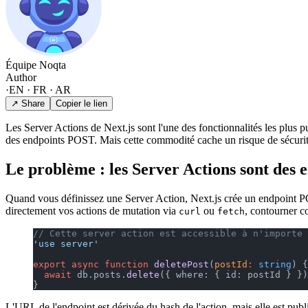
Équipe Noqta
Author
·
EN · FR · AR
↗ Share
Copier le lien
Les Server Actions de Next.js sont l'une des fonctionnalités les plus
des endpoints POST. Mais cette commodité cache un risque de sécurité
Le problème : les Server Actions sont des
Quand vous définissez une Server Action, Next.js crée un endpoint POS
directement vos actions de mutation via
ou
, contourner c
curl
fetch
// Cette server action est accessible à n'importe 
'use server'
export
 async
 function
 deletePost
(
postId
:
 string
) {
  await
 db.posts.
delete
({ where: { id: postId } })
}
L'URL de l'endpoint est dérivée du hash de l'action, mais elle est pu