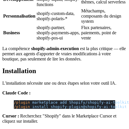
thèmes, calcul serverless
functions
Métachamps,
shopify-custom-data,
Personnalisation
composants du design
shopify-polaris-*
system
shopify-partner,
Flux partenaires,
Business
shopify-payments-apps,
paiements, point de
shopify-pos-ui
vente
La compétence
shopify-admin-execution
est la plus critique — elle
permet aux agents d'apporter de vraies modifications à votre
boutique, pas seulement de lire les données.
Installation
L'installation nécessite une ou deux étapes selon votre outil IA.
Claude Code :
/plugin
 marketplace
 add
 Shopify/shopify-ai-toolkit
/plugin
 install
 shopify-plugin@shopify-ai-toolkit
Cursor :
Recherchez "Shopify" dans le Marketplace Cursor et
cliquez sur installer.