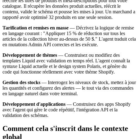
réécrire les titres de produits et méta-descriptions pour tout votre
catalogue. Il récupère les données produit actuelles, réécrit le
contenu, valide le schéma et pousse les mises à jour. Un marchand a
rapporté avoir optimisé 32 produits en une seule session.
Tarification et remises en masse
— Décrivez la logique de remise
en langage courant : "Appliquer 15 % de réduction sur tous les
articles de la collection hiver au-dessus de 50 $." L'agent traduit cela
en mutations Admin API correctes et les exécute.
Développement de thèmes
— Construisez ou modifiez des
templates Liquid avec validation en temps réel. L'agent connaît la
syntaxe Liquid actuelle et le design system Polaris, et génère du
code qui fonctionne réellement avec votre thème Shopify.
Gestion des stocks
— Interrogez les niveaux de stock, mettez à jour
les quantités et configurez des alertes — le tout via des commandes
en langage naturel dans votre terminal.
Développement d'applications
— Construisez des apps Shopify
avec l'agent qui gère le code répétitif, l'intégration API et la
validation des schémas.
Comment cela s'inscrit dans le contexte
global