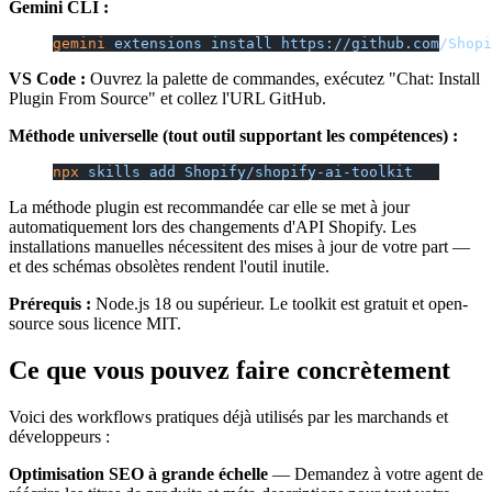
Gemini CLI :
gemini
 extensions
 install
 https://github.com/Shopi
VS Code :
Ouvrez la palette de commandes, exécutez "Chat: Install
Plugin From Source" et collez l'URL GitHub.
Méthode universelle (tout outil supportant les compétences) :
npx
 skills
 add
 Shopify/shopify-ai-toolkit
La méthode plugin est recommandée car elle se met à jour
automatiquement lors des changements d'API Shopify. Les
installations manuelles nécessitent des mises à jour de votre part —
et des schémas obsolètes rendent l'outil inutile.
Prérequis :
Node.js 18 ou supérieur. Le toolkit est gratuit et open-
source sous licence MIT.
Ce que vous pouvez faire concrètement
Voici des workflows pratiques déjà utilisés par les marchands et
développeurs :
Optimisation SEO à grande échelle
— Demandez à votre agent de