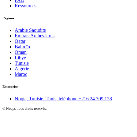
FAQ
Ressources
Régions
Arabie Saoudite
Émirats Arabes Unis
Qatar
Bahreïn
Oman
Libye
Tunisie
Algérie
Maroc
Entreprise
Noqta, Tunisie, Tunis, téléphone
+216 24 309 128
©
Noqta. Tous droits réservés.