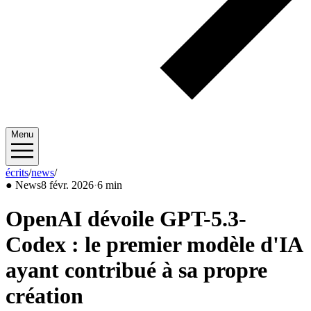
Menu
écrits
/
news
/
2026/02
●
News
8 févr. 2026
·
6 min
OpenAI dévoile GPT-5.3-
Codex : le premier modèle d'IA
ayant contribué à sa propre
création