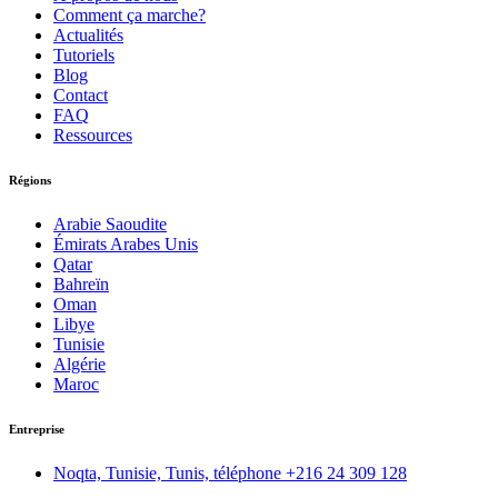
Comment ça marche?
Actualités
Tutoriels
Blog
Contact
FAQ
Ressources
Régions
Arabie Saoudite
Émirats Arabes Unis
Qatar
Bahreïn
Oman
Libye
Tunisie
Algérie
Maroc
Entreprise
Noqta, Tunisie, Tunis, téléphone
+216 24 309 128