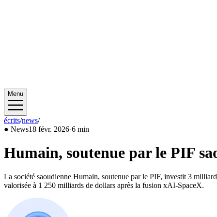
Menu
écrits
/
news
/
2026/02
●
News
18 févr. 2026
·
6 min
Humain, soutenue par le PIF sao
La société saoudienne Humain, soutenue par le PIF, investit 3 milliards
valorisée à 1 250 milliards de dollars après la fusion xAI-SpaceX.