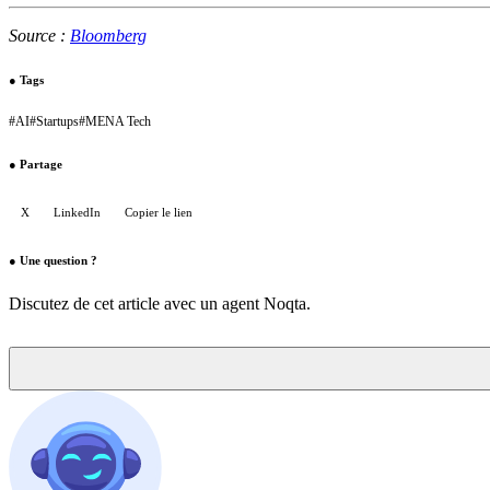
Source :
Bloomberg
●
Tags
#
AI
#
Startups
#
MENA Tech
●
Partage
X
LinkedIn
Copier le lien
●
Une question ?
Discutez de cet article avec un agent Noqta.