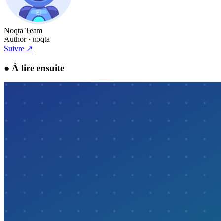
Noqta Team
Author
· noqta
Suivre
↗
●
À lire ensuite