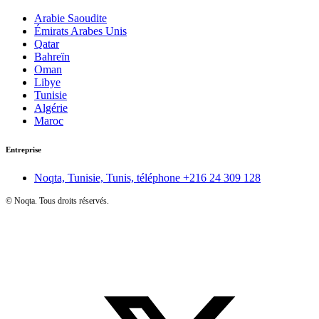
Arabie Saoudite
Émirats Arabes Unis
Qatar
Bahreïn
Oman
Libye
Tunisie
Algérie
Maroc
Entreprise
Noqta, Tunisie, Tunis, téléphone
+216 24 309 128
©
Noqta. Tous droits réservés.