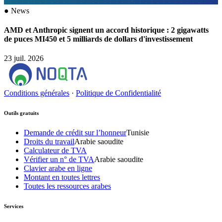
●
News
AMD et Anthropic signent un accord historique : 2 gigawatts
de puces MI450 et 5 milliards de dollars d'investissement
23 juil. 2026
Conditions générales
·
Politique de Confidentialité
Outils gratuits
Demande de crédit sur l’honneur
Tunisie
Droits du travail
Arabie saoudite
Calculateur de TVA
Vérifier un n° de TVA
Arabie saoudite
Clavier arabe en ligne
Montant en toutes lettres
Toutes les ressources arabes
Services