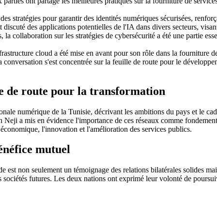
 parties ont partagé les meilleures pratiques sur la fourniture de servic
des stratégies pour garantir des identités numériques sécurisées, renforç
 discuté des applications potentielles de l'IA dans divers secteurs, visan
a collaboration sur les stratégies de cybersécurité a été une partie esse
frastructure cloud a été mise en avant pour son rôle dans la fourniture d
 conversation s'est concentrée sur la feuille de route pour le développe
le de route pour la transformation
nationale numérique de la Tunisie, décrivant les ambitions du pays et le 
n Neji a mis en évidence l'importance de ces réseaux comme fondement d
 économique, l'innovation et l'amélioration des services publics.
énéfice mutuel
uède est non seulement un témoignage des relations bilatérales solides m
 sociétés futures. Les deux nations ont exprimé leur volonté de poursu