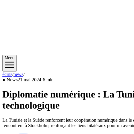
Menu
écrits
/
news
/
2024/05
●
News
21 mai 2024
·
6 min
Diplomatie numérique : La Tunisi
technologique
La Tunisie et la Suède renforcent leur coopération numérique dans le d
rencontrent à Stockholm, renforçant les liens bilatéraux pour un aven