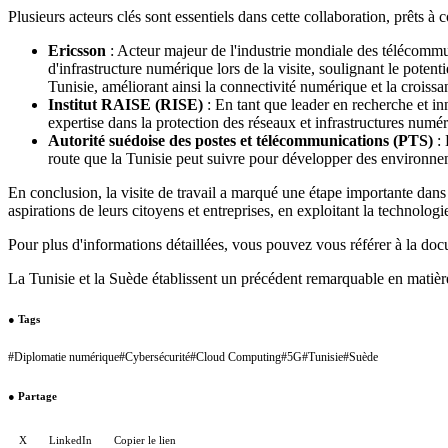
Plusieurs acteurs clés sont essentiels dans cette collaboration, prêts à 
Ericsson
: Acteur majeur de l'industrie mondiale des télécommun
d'infrastructure numérique lors de la visite, soulignant le poten
Tunisie, améliorant ainsi la connectivité numérique et la crois
Institut RAISE (RISE)
: En tant que leader en recherche et inn
expertise dans la protection des réseaux et infrastructures numé
Autorité suédoise des postes et télécommunications (PTS)
: 
route que la Tunisie peut suivre pour développer des environnemen
En conclusion, la visite de travail a marqué une étape importante dans
aspirations de leurs citoyens et entreprises, en exploitant la technolo
Pour plus d'informations détaillées, vous pouvez vous référer à la docum
La Tunisie et la Suède établissent un précédent remarquable en matièr
●
Tags
#
Diplomatie numérique
#
Cybersécurité
#
Cloud Computing
#
5G
#
Tunisie
#
Suède
●
Partage
X
LinkedIn
Copier le lien