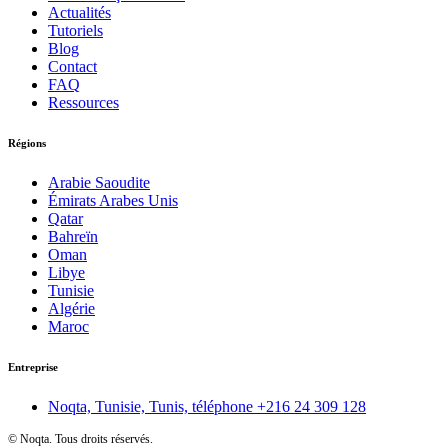
Actualités
Tutoriels
Blog
Contact
FAQ
Ressources
Régions
Arabie Saoudite
Émirats Arabes Unis
Qatar
Bahreïn
Oman
Libye
Tunisie
Algérie
Maroc
Entreprise
Noqta, Tunisie, Tunis, téléphone
+216 24 309 128
©
Noqta. Tous droits réservés.