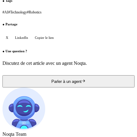
●
Tags
#
AI
#
Technology
#
Robotics
●
Partage
X
LinkedIn
Copier le lien
●
Une question ?
Discutez de cet article avec un agent Noqta.
Parler à un agent
Noqta Team