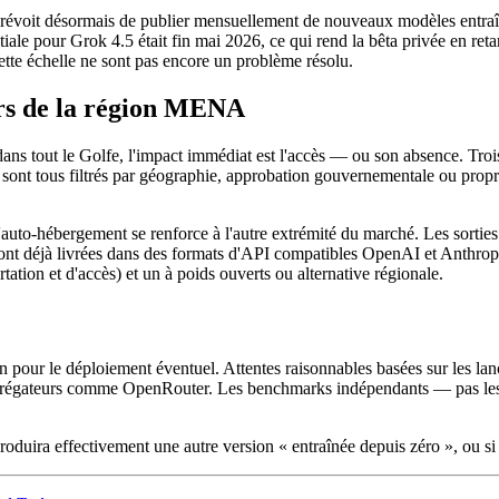
AI prévoit désormais de publier mensuellement de nouveaux modèles entraî
initiale pour Grok 4.5 était fin mai 2026, ce qui rend la bêta privée en 
ette échelle ne sont pas encore un problème résolu.
rs de la région MENA
ans tout le Golfe, l'impact immédiat est l'accès — ou son absence. Troi
nt tous filtrés par géographie, approbation gouvernementale ou propriét
e l'auto-hébergement se renforce à l'autre extrémité du marché. Les so
ont déjà livrées dans des formats d'API compatibles OpenAI et Anthropi
tation et d'accès) et un à poids ouverts ou alternative régionale.
ion pour le déploiement éventuel. Attentes raisonnables basées sur les
agrégateurs comme OpenRouter. Les benchmarks indépendants — pas les 
produira effectivement une autre version « entraînée depuis zéro », ou s