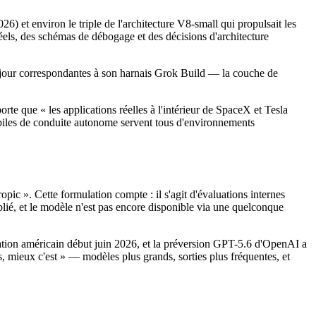
6) et environ le triple de l'architecture V8-small qui propulsait les
els, des schémas de débogage et des décisions d'architecture
 à jour correspondantes à son harnais Grok Build — la couche de
te que « les applications réelles à l'intérieur de SpaceX et Tesla
es piles de conduite autonome servent tous d'environnements
pic ». Cette formulation compte : il s'agit d'évaluations internes
é, et le modèle n'est pas encore disponible via une quelconque
tion américain début juin 2026, et la préversion GPT-5.6 d'OpenAI a
, mieux c'est » — modèles plus grands, sorties plus fréquentes, et