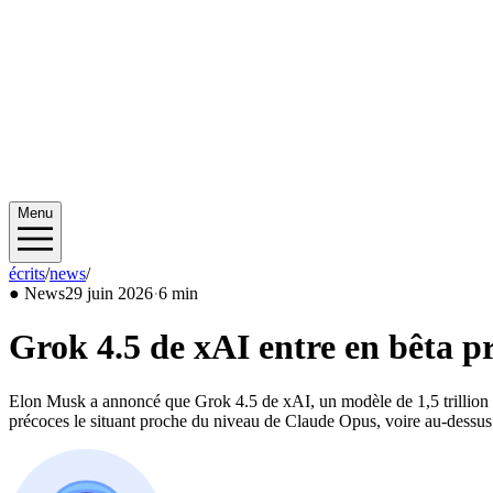
Menu
écrits
/
news
/
2026/06
●
News
29 juin 2026
·
6 min
Grok 4.5 de xAI entre en bêta pr
Elon Musk a annoncé que Grok 4.5 de xAI, un modèle de 1,5 trillion de
précoces le situant proche du niveau de Claude Opus, voire au-dessus