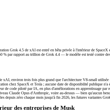
on Grok 4.5 de xAI est entré en bêta privée à l'intérieur de SpaceX et 
% par rapport au trillion de Grok 4.4 — le modèle est testé contre des fl
xAI, environ trois fois plus grand que l'architecture V8-small utilisée 
rication chez SpaceX et Tesla ; aucune date de disponibilité publique n'a
eur de code piloté par IA, en plus d'améliorations en apprentissage par
niveau Claude Opus d'Anthropic, voire au-dessus — bien qu'aucun bench
 depuis zéro chaque mois jusqu'à fin 2026, les futures variantes Grok 
érieur des entreprises de Musk