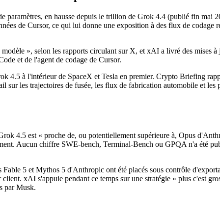
e paramètres, en hausse depuis le trillion de Grok 4.4 (publié fin mai 202
nées de Cursor, ce qui lui donne une exposition à des flux de codage ré
 modèle », selon les rapports circulant sur X, et xAI a livré des mises
Code et de l'agent de codage de Cursor.
 4.5 à l'intérieur de SpaceX et Tesla en premier. Crypto Briefing rappor
il sur les trajectoires de fusée, les flux de fabrication automobile et l
Grok 4.5 est « proche de, ou potentiellement supérieure à, Opus d'Anthro
mment. Aucun chiffre SWE-bench, Terminal-Bench ou GPQA n'a été publi
ble 5 et Mythos 5 d'Anthropic ont été placés sous contrôle d'exporta
lient. xAI s'appuie pendant ce temps sur une stratégie « plus c'est gros
es par Musk.