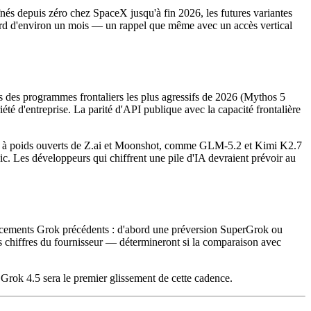
nés depuis zéro chez SpaceX jusqu'à fin 2026, les futures variantes
retard d'environ un mois — un rappel que même avec un accès vertical
s des programmes frontaliers les plus agressifs de 2026 (Mythos 5
é d'entreprise. La parité d'API publique avec la capacité frontalière
rties à poids ouverts de Z.ai et Moonshot, comme GLM-5.2 et Kimi K2.7
c. Les développeurs qui chiffrent une pile d'IA devraient prévoir au
 lancements Grok précédents : d'abord une préversion SuperGrok ou
chiffres du fournisseur — détermineront si la comparaison avec
i Grok 4.5 sera le premier glissement de cette cadence.