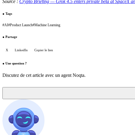
Source :
Crypto Briefing — Grok 4.5 enters private beta at SpaceX a
●
Tags
#
AI
#
Product Launch
#
Machine Learning
●
Partage
X
LinkedIn
Copier le lien
●
Une question ?
Discutez de cet article avec un agent Noqta.