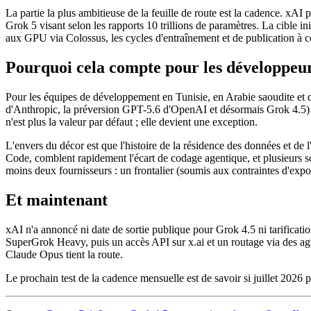
La partie la plus ambitieuse de la feuille de route est la cadence. x
Grok 5 visant selon les rapports 10 trillions de paramètres. La cible 
aux GPU via Colossus, les cycles d'entraînement et de publication à c
Pourquoi cela compte pour les développeu
Pour les équipes de développement en Tunisie, en Arabie saoudite et d
d'Anthropic, la préversion GPT-5.6 d'OpenAI et désormais Grok 4.5) so
n'est plus la valeur par défaut ; elle devient une exception.
L'envers du décor est que l'histoire de la résidence des données et d
Code, comblent rapidement l'écart de codage agentique, et plusieurs s
moins deux fournisseurs : un frontalier (soumis aux contraintes d'expor
Et maintenant
xAI n'a annoncé ni date de sortie publique pour Grok 4.5 ni tarificat
SuperGrok Heavy, puis un accès API sur x.ai et un routage via des 
Claude Opus tient la route.
Le prochain test de la cadence mensuelle est de savoir si juillet 2026 