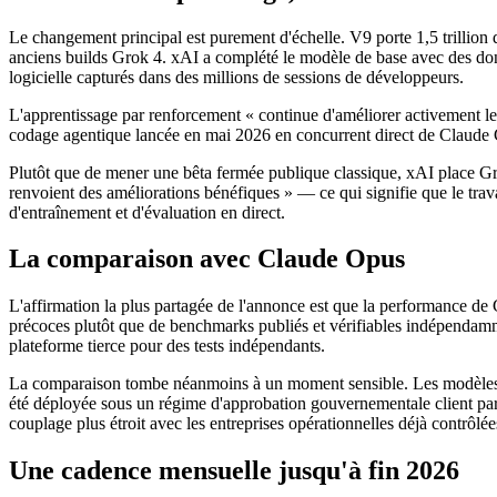
Le changement principal est purement d'échelle. V9 porte 1,5 trillion d
anciens builds Grok 4. xAI a complété le modèle de base avec des don
logicielle capturés dans des millions de sessions de développeurs.
L'apprentissage par renforcement « continue d'améliorer activement le
codage agentique lancée en mai 2026 en concurrent direct de Claude 
Plutôt que de mener une bêta fermée publique classique, xAI place Grok
renvoient des améliorations bénéfiques » — ce qui signifie que le trava
d'entraînement et d'évaluation en direct.
La comparaison avec Claude Opus
L'affirmation la plus partagée de l'annonce est que la performance de 
précoces plutôt que de benchmarks publiés et vérifiables indépenda
plateforme tierce pour des tests indépendants.
La comparaison tombe néanmoins à un moment sensible. Les modèles Fa
été déployée sous un régime d'approbation gouvernementale client par c
couplage plus étroit avec les entreprises opérationnelles déjà contrôlé
Une cadence mensuelle jusqu'à fin 2026