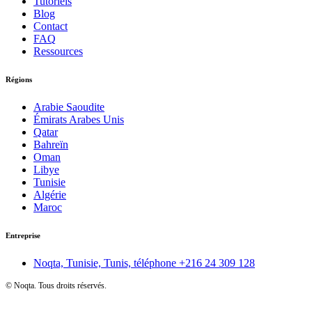
Tutoriels
Blog
Contact
FAQ
Ressources
Régions
Arabie Saoudite
Émirats Arabes Unis
Qatar
Bahreïn
Oman
Libye
Tunisie
Algérie
Maroc
Entreprise
Noqta, Tunisie, Tunis, téléphone
+216 24 309 128
©
Noqta. Tous droits réservés.