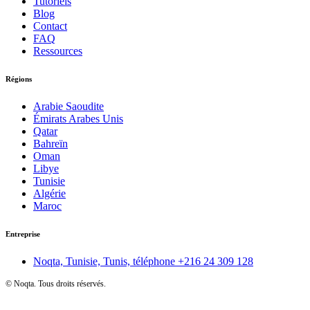
Tutoriels
Blog
Contact
FAQ
Ressources
Régions
Arabie Saoudite
Émirats Arabes Unis
Qatar
Bahreïn
Oman
Libye
Tunisie
Algérie
Maroc
Entreprise
Noqta, Tunisie, Tunis, téléphone
+216 24 309 128
©
Noqta. Tous droits réservés.