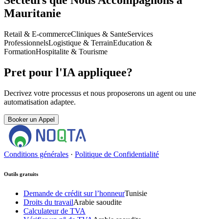
Secteurs que Nous Accompagnons a
Mauritanie
Retail & E-commerce
Cliniques & Sante
Services
Professionnels
Logistique & Terrain
Education &
Formation
Hospitalite & Tourisme
Pret pour l'IA appliquee?
Decrivez votre processus et nous proposerons un agent ou une
automatisation adaptee.
Booker un Appel
Conditions générales
·
Politique de Confidentialité
Outils gratuits
Demande de crédit sur l’honneur
Tunisie
Droits du travail
Arabie saoudite
Calculateur de TVA