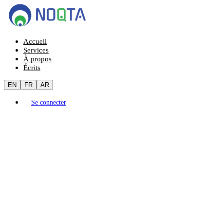
Accueil
Services
À propos
Écrits
EN
FR
AR
Se connecter