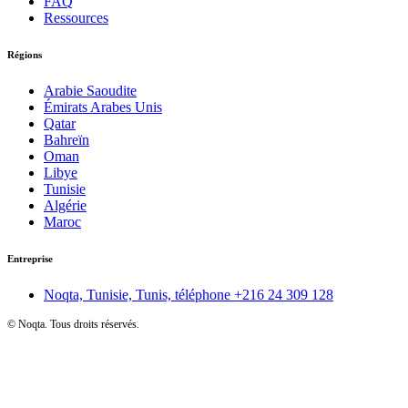
FAQ
Ressources
Régions
Arabie Saoudite
Émirats Arabes Unis
Qatar
Bahreïn
Oman
Libye
Tunisie
Algérie
Maroc
Entreprise
Noqta, Tunisie, Tunis, téléphone
+216 24 309 128
©
Noqta. Tous droits réservés.