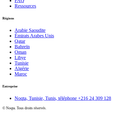
FAQ
Ressources
Régions
Arabie Saoudite
Émirats Arabes Unis
Qatar
Bahreïn
Oman
Libye
Tunisie
Algérie
Maroc
Entreprise
Noqta, Tunisie, Tunis, téléphone
+216 24 309 128
©
Noqta. Tous droits réservés.