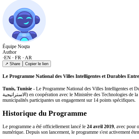
Équipe Noqta
Author
·
EN · FR · AR
↗ Share
Copier le lien
Le Programme National des Villes Intelligentes et Durables Entr
Tunis, Tunisie
- Le Programme National des Villes Intelligentes et Durables (البرنامج الوطني للمدن الذكية والمستدامة), géré par l'Institut Tunisien des Études Stratégiques (
الاستراتيجية) en coopération avec le Ministère des Technologies de la Communication et de l'Économie Numérique, a annoncé en janvier 2026 un nouveau cadre de gouvernance municipale exigeant des
municipalités participantes un engagement sur 14 points spécifiques.
Historique du Programme
Le programme a été officiellement lancé le
24 avril 2019
, avec pour o
numérique. Depuis son lancement, le programme s'est activement étend