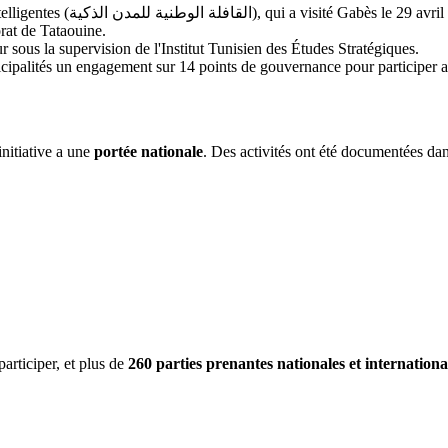
: Lancement de la Caravane Nationale des Villes Intelligentes (القافلة الوطنية للمدن الذكية), qui a visité Ga
rat de Tataouine.
r sous la supervision de l'Institut Tunisien des Études Stratégiques.
ipalités un engagement sur 14 points de gouvernance pour participer
initiative a une
portée nationale
. Des activités ont été documentées d
articiper, et plus de
260 parties prenantes nationales et internationa